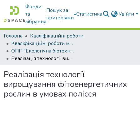
Фонди
Пошук за
та
Статистика
Увійти
критеріями
зібрання
Головна
Кваліфікаційні роботи
Кваліфікаційні роботи магістрів
ОПП "Екологічна біотехнологія та біоенергетика"
Реалізація технології вирощування фітоенергетичних рослин в умовах полісся
Реалізація технології
вирощування фітоенергетичних
рослин в умовах полісся