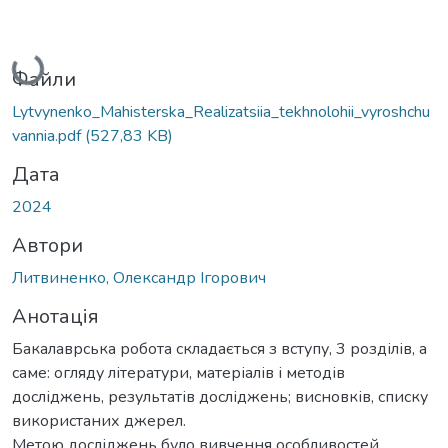
Вантажиться...
Файли
Lytvynenko_Mahisterska_Realizatsiia_tekhnolohii_vyroshchu
vannia.pdf
(527,83 KB)
Дата
2024
Автори
Литвиненко, Олександр Ігорович
Анотація
Бакалаврська робота складається з вступу, 3 розділів, а
саме: огляду літератури, матеріалів і методів
досліджень, результатів досліджень; висновків, списку
використаних джерел.
Метою досліджень було вивчення особливостей