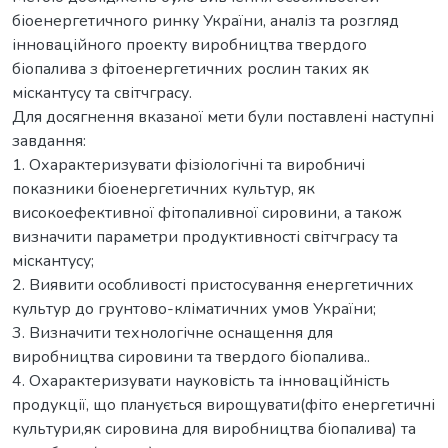
біоенергетичного ринку України, аналіз та розгляд
інноваційного проекту виробництва твердого
біопалива з фітоенергетичних рослин таких як
міскантусу та світчграсу.
Для досягнення вказаної мети були поставлені наступні
завдання:
1. Охарактеризувати фізіологічні та виробничі
показники біоенергетичних культур, як
високоефективної фітопаливної сировини, а також
визначити параметри продуктивності світчграсу та
міскантусу;
2. Виявити особливості пристосування енергетичних
культур до грунтово-кліматичних умов України;
3. Визначити технологічне оснащення для
виробництва сировини та твердого біопалива..
4. Охарактеризувати науковість та інноваційність
продукції, що планується вирощувати(фіто енергетичні
культури,як сировина для виробництва біопалива) та