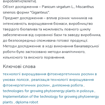
виробляти(пелети).
Об’єкт дослідження – Panicum virgatum L., Miscanthus
sinensis форми "Giganteus".
Предмет дослідження – вплив різних чинників на
інтенсивність вирощування біомаси, виробництво
твердого біопалива та можливість повного циклу
забезпечення від сировиної бази та заводу виробника,
до безпосередньо споживача готової продукції.
Методи дослідження: в ході виконання бакалаврської
роботи було застосовано методи аналітичного,
кількісного та якісного порівняння.
Ключові слова
технології вирощування фітоенергетичних рослин в
умовах полісся
,
реалізація технології вирощування
фітоенергетичних рослин
,
дипломна робота
,
technologies for growing phytoenergy plants in polissya
,
Implementation of the technology for growing phytoenergy
plants
,
diploma robot