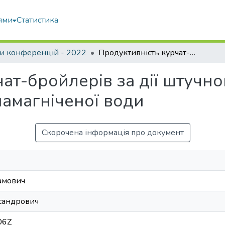
ями
Статистика
и конференцій - 2022
Продуктивність курчат-бройлерів за дії штучного підвищеного магнітного поля та намагніченої води
чат-бройлерів за дії штучн
намагніченої води
Скорочена інформація про документ
амович
сандрович
06Z