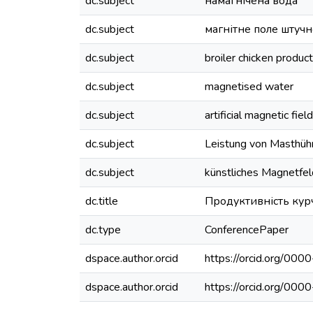
dc.subject
намагнічена вода
dc.subject
магнітне поле штуч
dc.subject
broiler chicken product
dc.subject
magnetised water
dc.subject
artificial magnetic fiel
dc.subject
Leistung von Masthüh
dc.subject
künstliches Magnetfeld
dc.title
Продуктивність курч
dc.type
ConferencePaper
dspace.author.orcid
https://orcid.org/0
dspace.author.orcid
https://orcid.org/0