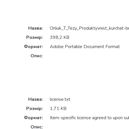
Назва:
Orliuk_T_Tezy_Produktyvnist_kurchat-bro
Розмір:
398,2 KB
Формат:
Adobe Portable Document Format
Опис:
Назва:
license.txt
Розмір:
1,71 KB
Формат:
Item-specific license agreed to upon s
Опис: