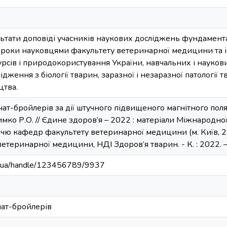
ультати доповіді учасників наукових досліджень фундамент
і роки науковцями факультету ветеринарної медицини та і
урсів і природокористування України, навчальних і науков
дження з біології тварин, заразної і незаразної патології тв
цтва.
ат-бройлерів за дії штучного підвищеного магнітного поля
 Димко Р.О. // Єдине здоров’я – 2022 : матеріали Міжнародн
ччю кафедр факультету ветеринарної медицини (м. Київ, 2
ветеринарної медицини, НДІ Здоров’я тварин. - К. : 2022. 
edu.ua/handle/123456789/9937
чат-бройлерів