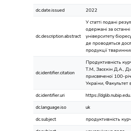
dc.date.issued
2022
У статті подані рез
одержані за останн
dc.description.abstract
університету біорес
де проводяться дослі
продукції тваринни
Продуктивність курч
Т.М., Засєкін Д.А.,
dc.identifier.citation
присвяченої 100-рі
України, Факультет 
dc.identifier.uri
https://dglib.nubip.
dc.language.iso
uk
dc.subject
продуктивність кур