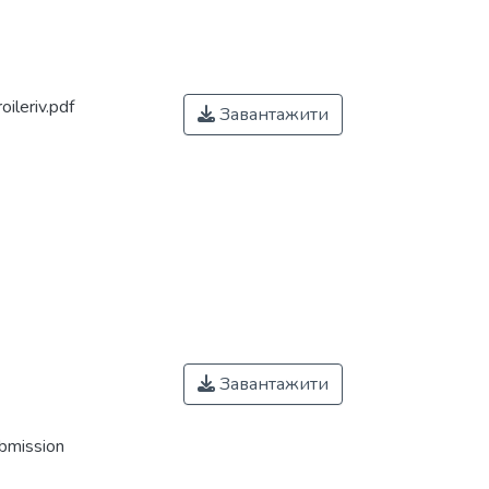
ileriv.pdf
Завантажити
Завантажити
ubmission