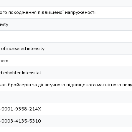
ного походження підвищеної напруженості
ivity
d of increased intensity
nern
 erhöhter Intensität
ат-бройлерів за дії штучного підвищеного магнітного поля
000-0001-9358-214X
000-0003-4135-5310