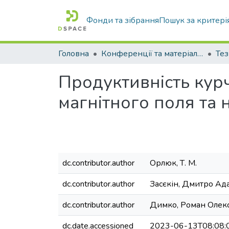
Фонди та зібрання
Пошук за критері
Головна
Конференції та матеріали конференцій
Тез
Продуктивність кур
магнітного поля та 
dc.contributor.author
Орлюк, Т. М.
dc.contributor.author
Засєкін, Дмитро Ад
dc.contributor.author
Димко, Роман Олек
dc.date.accessioned
2023-06-13T08:08: