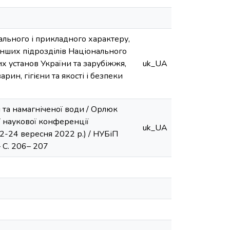
ального і прикладного характеру,
нших підрозділів Національного
их установ України та зарубіжжя,
uk_UA
арин, гігієни та якості і безпеки
 та намагніченої води / Орлюк
ої наукової конференції
uk_UA
2-24 вересня 2022 р.) / НУБіП
– С. 206– 207