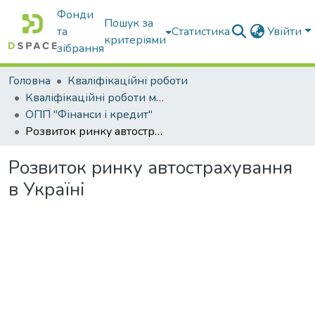
Фонди
Пошук за
та
Статистика
Увійти
критеріями
зібрання
Головна
Кваліфікаційні роботи
Кваліфікаційні роботи магістрів
ОПП "Фінанси і кредит"
Розвиток ринку автострахування в Україні
Розвиток ринку автострахування
в Україні
Вантажиться...