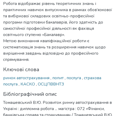
Робота відображає рівень теоретичних знань і
практичних навичок випускника в рамках обов’язкової
та вибіркової складових освітньо-професійної
програми підготовки бакалаврів, його здатність до
самостійної професійної діяльності як фахівця
освітнього ступеню «Бакалавр».
Метою виконання кваліфікаційної роботи є
систематизація знань та розширення навичок щодо
вирішення завдань відповідно до професійного
спрямування.
Ключові слова
ринок автострахування
,
попит
,
послуга
,
страхова
послуга
,
КАСКО
,
ОСЦПВВНТЗ
Бібліографічний опис
Томашевський В.Ю. Розвиток ринку автострахування в
Україні : дипломна робота ... магістра : 072 «Фінанси,
банківська справа та страхування» / Томашевський В.Ю.