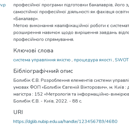
v.p
професійної програми підготовки бакалаврів, його з
самостійної професійної діяльності як фахівця освіт
«Бакалавр».
Метою виконання кваліфікаційної роботи є системат
розширення навичок щодо вирішення завдань відп
професійного спрямування.
Ключові слова
система управління якістю
,
процедура якості
,
SWOT-
Бібліографічний опис
Болибік Є.В. Розроблення елементів системи управлі
умовах ФОП «Болибік Євгеній Вікторович», м. Київ : д
магістра : 152 «Метрологія та інформаційно-вимірюв
Болибік Є.В. - Київ, 2022. - 88 с.
URI
https://dglib.nubip.edu.ua/handle/123456789/4680