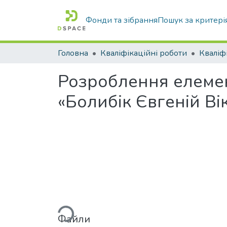
Фонди та зібрання
Пошук за критері
Головна
Кваліфікаційні роботи
Розроблення елемен
«Болибік Євгеній Вік
Вантажиться...
Файли