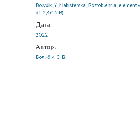
Bolybik_Y_Мahisterska_Rozroblennia_elementiv
df
(2,46 MB)
Дата
2022
Автори
Болибік, Є. В.