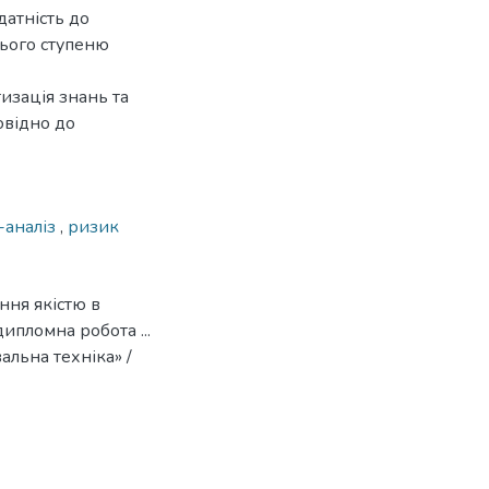
датність до
нього ступеню
изація знань та
овідно до
аналіз
,
ризик
ння якістю в
ипломна робота ...
альна техніка» /