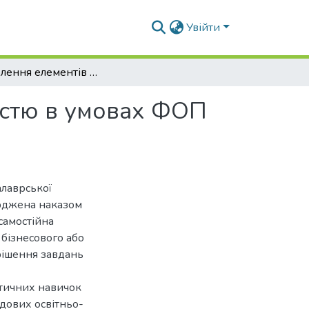
Увійти
Розроблення елементів системи управління якістю в умовах ФОП «Болибік Євгеній Вікторович», м. Київ
істю в умовах ФОП
алаврської
ерджена наказом
самостійна
 бізнесового або
рішення завдань
ктичних навичок
адових освітньо-