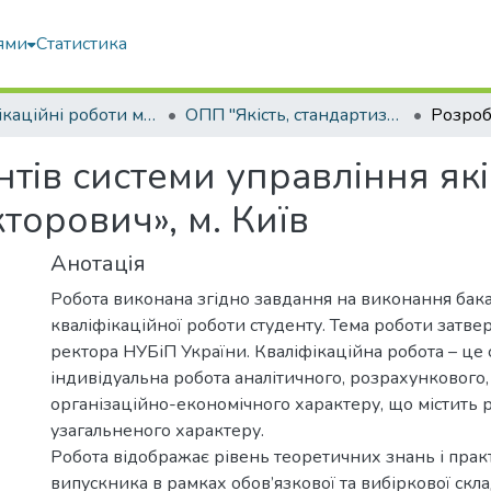
ями
Статистика
Кваліфікаційні роботи магістрів
ОПП "Якість, стандартизація та сертифікація"
тів системи управління як
торович», м. Київ
Анотація
Робота виконана згідно завдання на виконання бак
кваліфікаційної роботи студенту. Тема роботи затв
ректора НУБіП України. Кваліфікаційна робота – це 
індивідуальна робота аналітичного, розрахункового,
організаційно-економічного характеру, що містить 
узагальненого характеру.
Робота відображає рівень теоретичних знань і пра
випускника в рамках обов’язкової та вибіркової скл