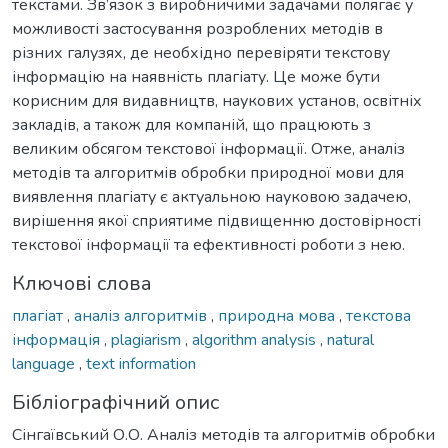
текстами. Зв’язок з виробничими задачами полягає у
можливості застосування розроблених методів в
різних галузях, де необхідно перевіряти текстову
інформацію на наявність плагіату. Це може бути
корисним для видавництв, наукових установ, освітніх
закладів, а також для компаній, що працюють з
великим обсягом текстової інформації. Отже, аналіз
методів та алгоритмів обробки природної мови для
виявлення плагіату є актуальною науковою задачею,
вирішення якої сприятиме підвищенню достовірності
текстової інформації та ефективності роботи з нею.
Ключові слова
плагіат
,
аналіз алгоритмів
,
природна мова
,
текстова
інформація
,
plagiarism
,
algorithm analysis
,
natural
language
,
text information
Бібліографічний опис
Сінгаївський О.О. Аналіз методів та алгоритмів обробки