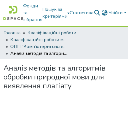
Фонди
Пошук за
та
Статистика
Увійти
критеріями
зібрання
Головна
Кваліфікаційні роботи
Кваліфікаційні роботи магістрів
ОПП "Комп’ютерні системи і мережі"
Аналіз методів та алгоритмів обробки природної мови для виявлення плагіату
Аналіз методів та алгоритмів
обробки природної мови для
виявлення плагіату