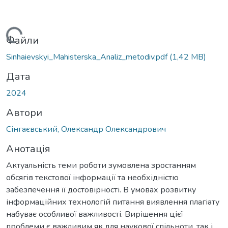
ажиться...
Файли
Sinhaievskyi_Mahisterska_Analiz_metodiv.pdf
(1,42 MB)
Дата
2024
Автори
Сінгаєвський, Олександр Олександрович
Анотація
Актуальність теми роботи зумовлена зростанням
обсягів текстової інформації та необхідністю
забезпечення її достовірності. В умовах розвитку
інформаційних технологій питання виявлення плагіату
набуває особливої важливості. Вирішення цієї
проблеми є важливим як для наукової спільноти, так і