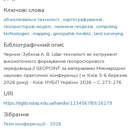
Ключові слова
обчислювальні технології
,
картографування
,
геопросторові моделі
,
наземна геодезія
,
computing
technologies
,
mapping
,
geospatial models
,
land surveying
Бібліографічний опис
Черних-Зубкіна А. В. Lidar-технології як інструмент
високоточного формування геопросторового
середовища // GEOPOINT: за матеріалами Міжнародної
науково-практичної конференції ( м. Київ, 5-6 березня,
2026 року) - Київ: НУБіП України. 2026. – С. 273-276.
URI
https://dglib.nubip.edu.ua/handle/123456789/16279
Зібрання
Тези конференцій - 2026