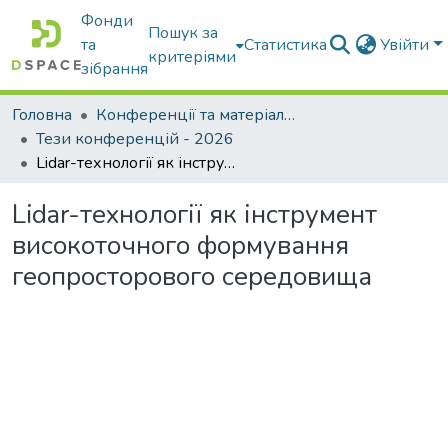
Фонди
Пошук за
та
Статистика
Увійти
критеріями
зібрання
Головна
Конференції та матеріали конференцій
Тези конференцій - 2026
Lidar-технології як інструмент високоточного формування геопросторового середовища
Lidar-технології як інструмент
високоточного формування
геопросторового середовища