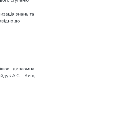
нього ступеню
изація знань та
овідно до
кішок : дипломна
йдук А.С. - Київ,