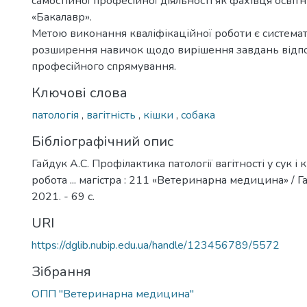
самостійної професійної діяльності як фахівця освіт
«Бакалавр».
Метою виконання кваліфікаційної роботи є системат
розширення навичок щодо вирішення завдань відп
професійного спрямування.
Ключові слова
патологія
,
вагітність
,
кішки
,
собака
Бібліографічний опис
Гайдук А.С. Профілактика патології вагітності у сук і 
робота ... магістра : 211 «Ветеринарна медицина» / Га
2021. - 69 с.
URI
https://dglib.nubip.edu.ua/handle/123456789/5572
Зібрання
ОПП "Ветеринарна медицина"