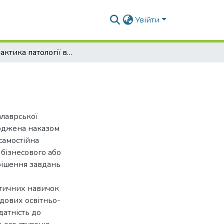
Увійти
Профілактика патології вагітності у сук і кішок
алаврської
ерджена наказом
самостійна
 бізнесового або
рішення завдань
ктичних навичок
адових освітньо-
датність до