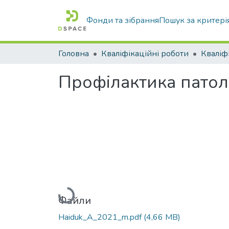
Фонди та зібрання
Пошук за критері
Головна
Кваліфікаційні роботи
Профілактика патолог
Вантажиться...
Файли
Haiduk_A_2021_m.pdf
(4,66 MB)