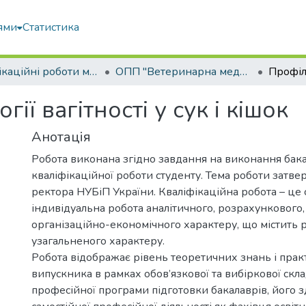
ями
Статистика
Кваліфікаційні роботи магістрів
ОПП "Ветеринарна медицина"
ії вагітності у сук і кішок
Анотація
Робота виконана згідно завдання на виконання бак
кваліфікаційної роботи студенту. Тема роботи затв
ректора НУБіП України. Кваліфікаційна робота – це 
індивідуальна робота аналітичного, розрахункового,
організаційно-економічного характеру, що містить 
узагальненого характеру.
Робота відображає рівень теоретичних знань і пра
випускника в рамках обов’язкової та вибіркової скл
професійної програми підготовки бакалаврів, його з