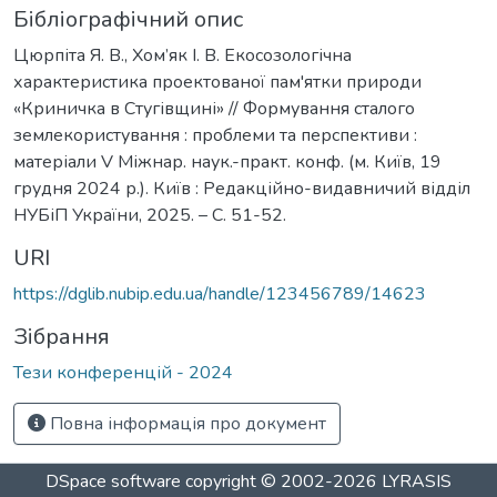
Бібліографічний опис
Цюрпіта Я. В., Хом’як І. В. Екосозологічна
характеристика проектованої пам'ятки природи
«Криничка в Стугівщині» // Формування сталого
землекористування : проблеми та перспективи :
матеріали V Міжнар. наук.-практ. конф. (м. Київ, 19
грудня 2024 р.). Київ : Редакційно-видавничий відділ
НУБіП України, 2025. – С. 51-52.
URI
https://dglib.nubip.edu.ua/handle/123456789/14623
Зібрання
Тези конференцій - 2024
Повна інформація про документ
DSpace software
copyright © 2002-2026
LYRASIS