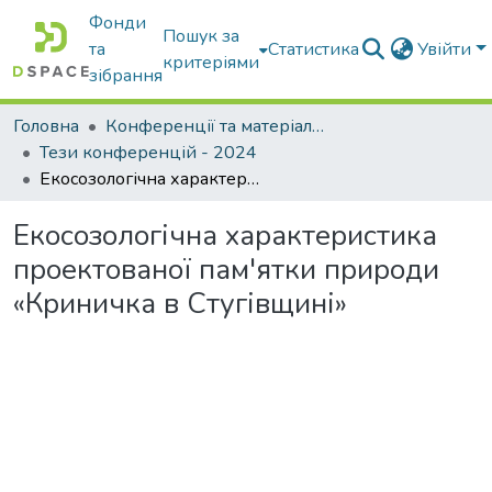
Фонди
Пошук за
та
Статистика
Увійти
критеріями
зібрання
Головна
Конференції та матеріали конференцій
Тези конференцій - 2024
Екосозологічна характеристика проектованої пам'ятки природи «Криничка в Стугівщині»
Екосозологічна характеристика
проектованої пам'ятки природи
«Криничка в Стугівщині»