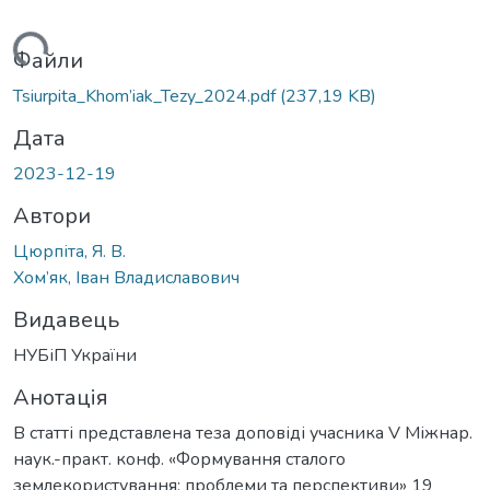
иться...
Файли
Tsiurpita_Khom’iak_Tezy_2024.pdf
(237,19 KB)
Дата
2023-12-19
Автори
Цюрпіта, Я. В.
Хом’як, Іван Владиславович
Видавець
НУБіП України
Анотація
В статті представлена теза доповіді учасника V Міжнар.
наук.-практ. конф. «Формування сталого
землекористування: проблеми та перспективи» 19