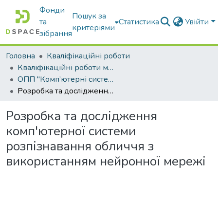
Фонди
Пошук за
та
Статистика
Увійти
критеріями
зібрання
Головна
Кваліфікаційні роботи
Кваліфікаційні роботи магістрів
ОПП "Комп’ютерні системи і мережі"
Розробка та дослідження комп'ютерної системи розпізнавання обличчя з використанням нейронної мережі
Розробка та дослідження
комп'ютерної системи
розпізнавання обличчя з
використанням нейронної мережі