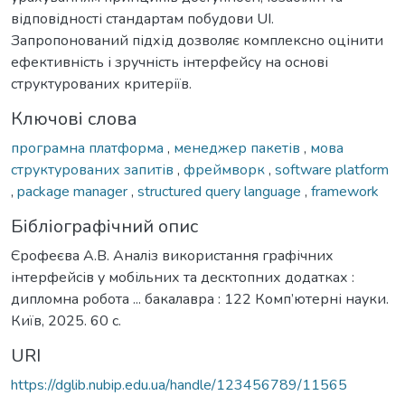
відповідності стандартам побудови UI.
Запропонований підхід дозволяє комплексно оцінити
ефективність і зручність інтерфейсу на основі
структурованих критеріїв.
Ключові слова
програмна платформа
,
менеджер пакетів
,
мова
структурованих запитів
,
фреймворк
,
software platform
,
package manager
,
structured query language
,
framework
Бібліографічний опис
Єрофеєва А.В. Аналіз використання графічних
інтерфейсів у мобільних та десктопних додатках :
дипломна робота ... бакалавра : 122 Комп’ютерні науки.
Київ, 2025. 60 с.
URI
https://dglib.nubip.edu.ua/handle/123456789/11565