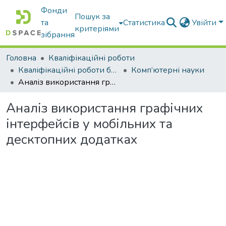
Фонди
Пошук за
та
Статистика
Увійти
критеріями
зібрання
Головна
Кваліфікаційні роботи
Кваліфікаційні роботи бакалаврів
Комп’ютерні науки
Аналіз використання графічних інтерфейсів у мобільних та десктопних додатках
Аналіз використання графічних
інтерфейсів у мобільних та
десктопних додатках