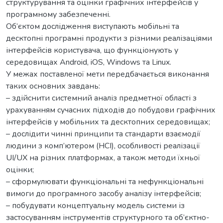
структурування та оцінки графічних інтерфейсів у
програмному забезпеченні.
Об’єктом дослідження виступають мобільні та
десктопні програмні продукти з різними реалізаціями
інтерфейсів користувача, що функціонують у
середовищах Android, iOS, Windows та Linux.
У межах поставленої мети передбачається виконання
таких основних завдань:
– здійснити системний аналіз предметної області з
урахуванням сучасних підходів до побудови графічних
інтерфейсів у мобільних та десктопних середовищах;
– дослідити чинні принципи та стандарти взаємодії
людини з комп’ютером (HCI), особливості реалізації
UI/UX на різних платформах, а також методи їхньої
оцінки;
– сформулювати функціональні та нефункціональні
вимоги до програмного засобу аналізу інтерфейсів;
– побудувати концептуальну модель системи із
застосуванням інструментів структурного та об’єктно-