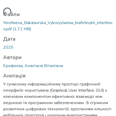
ься...
Файли
Yerofeieva_Bakalavrska_Vykorystannia_hrafichnykh_interfeisi
v.pdf
(1,71 MB)
Дата
2025
Автори
Єрофеєва, Анастасія Віталіївна
Анотація
У сучасному інформаційному просторі графічний
інтерфейс користувача (Graphical User Interface, GUI) є
ключовим компонентом ефективної взаємодії між
людиною та програмним забезпеченням. Зі стрімким
розвитком цифрових технологій, зростанням кількості
мобільних пристроїв і широким використанням