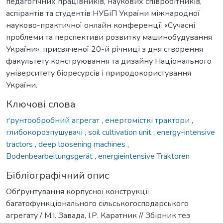
педагогічних працівників, наукових співробітників,
аспірантів та студентів НУБіП України міжнародної
науково-практичної онлайн конференції «Сучасні
проблеми та перспективи розвитку машинобудування
України», присвяченої 20-й річниці з дня створення
факультету конструювання та дизайну Національного
університету біоресурсів і природокористування
України.
Ключові слова
ґрунтообробний агрегат
,
енергомісткі трактори
,
глибокорозпушувачі
,
soil cultivation unit
,
energy-intensive
tractors
,
deep loosening machines
,
Bodenbearbeitungsgerät
,
energieintensive Traktoren
Бібліографічний опис
Обґрунтування корпусної конструкції
багатофункціонального сільськогосподарського
агрегату / М.І. Завада, І.Р. Каратник // Збірник тез