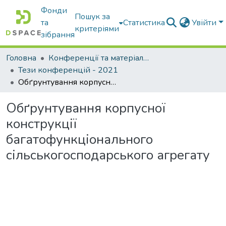
Фонди
Пошук за
та
Статистика
Увійти
критеріями
зібрання
Головна
Конференції та матеріали конференцій
Тези конференцій - 2021
Обґрунтування корпусної конструкції багатофункціонального сільськогосподарського агрегату
Обґрунтування корпусної
конструкції
багатофункціонального
сільськогосподарського агрегату