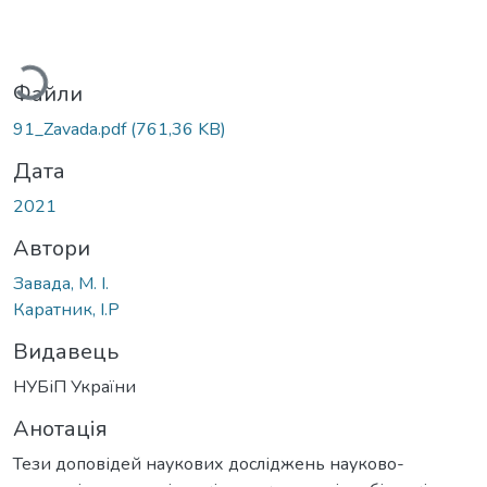
ажиться...
Файли
91_Zavada.pdf
(761,36 KB)
Дата
2021
Автори
Завада, М. І.
Каратник, І.Р
Видавець
НУБіП України
Анотація
Тези доповідей наукових досліджень науково-