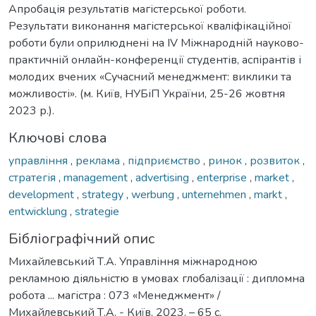
Апробація результатів магістерської роботи.
Результати виконання магістерської кваліфікаційної
роботи були оприлюднені на IV Міжнародній науково-
практичній онлайн-конференції студентів, аспірантів і
молодих вчених «Сучасний менеджмент: виклики та
можливості». (м. Київ, НУБіП України, 25-26 жовтня
2023 р.).
Ключові слова
управління
,
реклама
,
підприємство
,
ринок
,
розвиток
,
стратегія
,
management
,
advertising
,
enterprise
,
market
,
development
,
strategy
,
werbung
,
unternehmen
,
markt
,
entwicklung
,
strategie
Бібліографічний опис
Михайлевський Т.А. Управління міжнародною
рекламною діяльністю в умовах глобалізації : дипломна
робота ... магістра : 073 «Менеджмент» /
Михайлевський Т.А. - Київ, 2023. – 65 с.