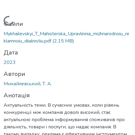
Вантажиться...
Файли
Mykhailevskyi_T_Mahisterska_Upravlinnia_mizhnarodnoiu_re
klamnoiu_diialnistiu.pdf
(2,15 MB)
Дата
2023
Автори
Михайлевський, Т. А.
Анотація
Актуальність теми. В сучасних умовах, коли рівень
конкуренції між компанія доволі високий, стає
актуальною проблема інформування споживачів про
діяльність, товари і послуги, що надає компанія. В
такому випадку, реклама є ефективним інструментом,