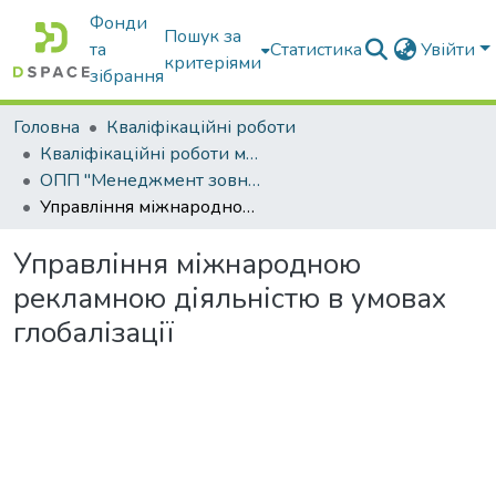
Фонди
Пошук за
та
Статистика
Увійти
критеріями
зібрання
Головна
Кваліфікаційні роботи
Кваліфікаційні роботи магістрів
ОПП "Менеджмент зовнішньоекономічної діяльності"
Управління міжнародною рекламною діяльністю в умовах глобалізації
Управління міжнародною
рекламною діяльністю в умовах
глобалізації