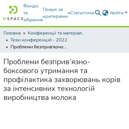
Фонди
Пошук за
та
Статистика
Увійти
критеріями
зібрання
Головна
Конференції та матеріали конференцій
Тези конференцій - 2022
Проблеми безприв’язно-боксового утримання та профілактика захворювань корів за інтенсивних технологій виробництва молока
Проблеми безприв’язно-
боксового утримання та
профілактика захворювань корів
за інтенсивних технологій
виробництва молока