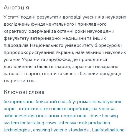
Анотація
У статті подані результати доповіді учасників наукових
досліджень фундаментального і прикладного
характеру, одержані за останні роки науковцями
факультету ветеринарної медицини та інших
підрозділів Національного університету біоресурсів і
природокористування України, навчальних і наукових
установ України та зарубіжжя, де проводяться
дослідження з біології тварин, заразної і незаразної
патології тварин, гігієни та якості і безпеки продукції
тваринництва.
Ключові слова
безприв’язно-боксовий спосіб утримання лактуючих
корів
,
інтенсивні технології виробництва молока
,
забезпечення гігієнічних нормативів
,
loose housing
system for lactating cows
,
intensive milk production
technologies
,
ensuring hygiene standards
,
Laufstallhaltung