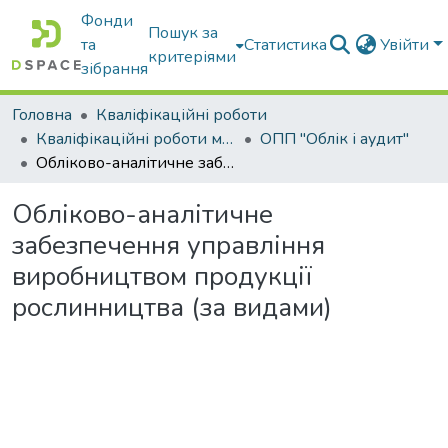
Фонди
Пошук за
та
Статистика
Увійти
критеріями
зібрання
Головна
Кваліфікаційні роботи
Кваліфікаційні роботи магістрів
ОПП "Облік і аудит"
Обліково-аналітичне забезпечення управління виробництвом продукції рослинництва (за видами)
Обліково-аналітичне
забезпечення управління
виробництвом продукції
рослинництва (за видами)