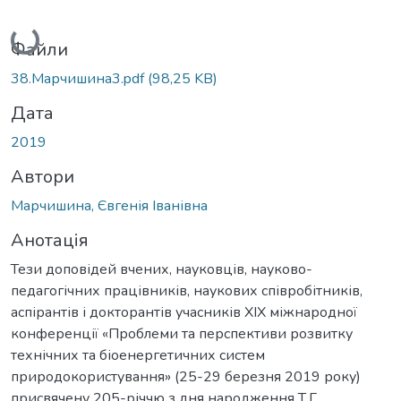
Вантажиться...
Файли
38.Марчишина3.pdf
(98,25 KB)
Дата
2019
Автори
Марчишина, Євгенія Іванівна
Анотація
Тези доповідей вчених, науковців, науково-
педагогічних працівників, наукових співробітників,
аспірантів і докторантів учасників XIX міжнародної
конференції «Проблеми та перспективи розвитку
технічних та біоенергетичних систем
природокористування» (25-29 березня 2019 року)
присвячену 205-річчю з дня народження Т.Г.