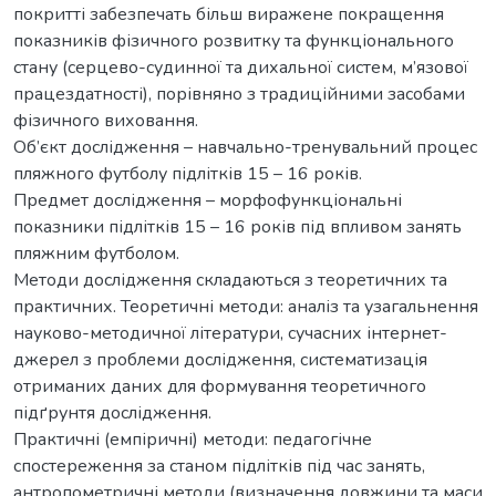
покритті забезпечать більш виражене покращення
показників фізичного розвитку та функціонального
стану (серцево-судинної та дихальної систем, м’язової
працездатності), порівняно з традиційними засобами
фізичного виховання.
Об’єкт дослідження – навчально-тренувальний процес
пляжного футболу підлітків 15 – 16 років.
Предмет дослідження – морфофункціональні
показники підлітків 15 – 16 років під впливом занять
пляжним футболом.
Методи дослідження складаються з теоретичних та
практичних. Теоретичні методи: аналіз та узагальнення
науково-методичної літератури, сучасних інтернет-
джерел з проблеми дослідження, систематизація
отриманих даних для формування теоретичного
підґрунтя дослідження.
Практичні (емпіричні) методи: педагогічне
спостереження за станом підлітків під час занять,
антропометричні методи (визначення довжини та маси