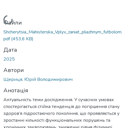
Вантажиться...
Файли
Shcherytsia_Mahisterska_Vplyv_zaniat_pliazhnym_futbolom.
pdf
(453,6 KB)
Дата
2025
Автори
Щериця, Юрій Володимирович
Анотація
Актуальність теми дослідження. У сучасних умовах
спостерігається стійка тенденція до погіршення стану
здоров’я підростаючого покоління, що проявляється у
зростанні кількості функціональних порушень та
хронічних захворювань, зниженні рівня фізичної