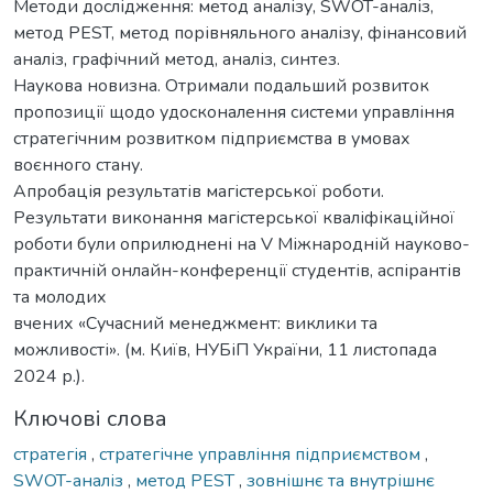
Методи дослідження: метод аналізу, SWOT-аналіз,
метод PEST, метод порівняльного аналізу, фінансовий
аналіз, графічний метод, аналіз, синтез.
Наукова новизна. Отримали подальший розвиток
пропозиції щодо удосконалення системи управління
стратегічним розвитком підприємства в умовах
воєнного стану.
Апробація результатів магістерської роботи.
Результати виконання магістерської кваліфікаційної
роботи були оприлюднені на V Міжнародній науково-
практичній онлайн-конференції студентів, аспірантів
та молодих
вчених «Сучасний менеджмент: виклики та
можливості». (м. Київ, НУБіП України, 11 листопада
2024 р.).
Ключові слова
стратегія
,
стратегічне управління підприємством
,
SWOT-аналіз
,
метод PEST
,
зовнішнє та внутрішнє