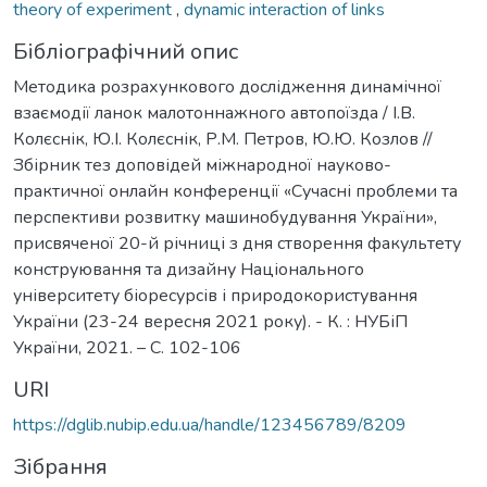
theory of experiment
,
dynamic interaction of links
Бібліографічний опис
Методика розрахункового дослідження динамічної
взаємодії ланок малотоннажного автопоїзда / І.В.
Колєснік, Ю.І. Колєснік, Р.М. Петров, Ю.Ю. Козлов //
Збірник тез доповідей міжнародної науково-
практичної онлайн конференції «Сучасні проблеми та
перспективи розвитку машинобудування України»,
присвяченої 20-й річниці з дня створення факультету
конструювання та дизайну Національного
університету біоресурсів і природокористування
України (23-24 вересня 2021 року). - К. : НУБіП
України, 2021. – С. 102-106
URI
https://dglib.nubip.edu.ua/handle/123456789/8209
Зібрання