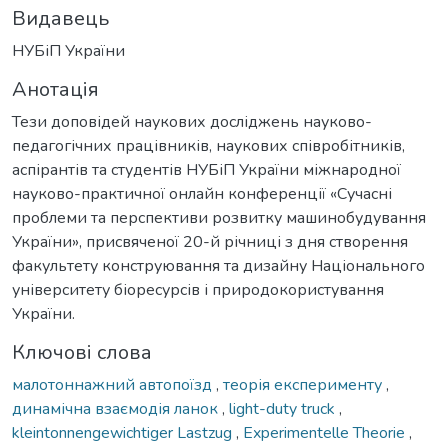
Видавець
НУБіП України
Анотація
Тези доповідей наукових досліджень науково-
педагогічних працівників, наукових співробітників,
аспірантів та студентів НУБіП України міжнародної
науково-практичної онлайн конференції «Сучасні
проблеми та перспективи розвитку машинобудування
України», присвяченої 20-й річниці з дня створення
факультету конструювання та дизайну Національного
університету біоресурсів і природокористування
України.
Ключові слова
малотоннажний автопоїзд
,
теорія експерименту
,
динамічна взаємодія ланок
,
light-duty truck
,
kleintonnengewichtiger Lastzug
,
Experimentelle Theorie
,