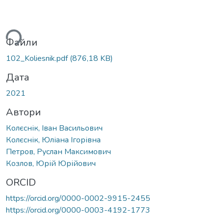
ься...
Файли
102_Koliesnik.pdf
(876,18 KB)
Дата
2021
Автори
Колєснік, Іван Васильович
Колєснік, Юліана Ігорівна
Петров, Руслан Максимович
Козлов, Юрій Юрійович
ORCID
https://orcid.org/0000-0002-9915-2455
https://orcid.org/0000-0003-4192-1773