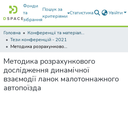
Фонди
Пошук за
та
Статистика
Увійти
критеріями
зібрання
Головна
Конференції та матеріали конференцій
Тези конференцій - 2021
Методика розрахункового дослідження динамічної взаємодії ланок малотоннажного автопоїзда
Методика розрахункового
дослідження динамічної
взаємодії ланок малотоннажного
автопоїзда