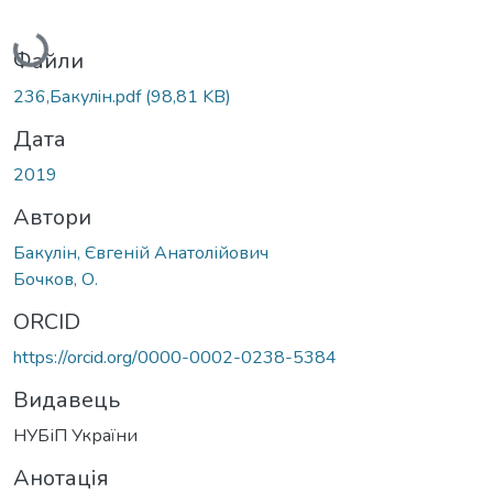
Вантажиться...
Файли
236,Бакулiн.pdf
(98,81 KB)
Дата
2019
Автори
Бакулін, Євгеній Анатолійович
Бочков, О.
ORCID
https://orcid.org/0000-0002-0238-5384
Видавець
НУБіП України
Анотація