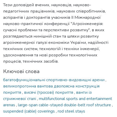
Тези доповідей вчених, науковців, науково-
педагогічних працівників, наукових співробітників,
аспірантів і докторантів учасників ІІ Міжнародної
науково-практичної конференції "Агроінженерія:
сучасні проблеми та перспективи розвитку", в яких
розглядаються нинішній стан та шляхи розвитку
агроінженерної галузі економіки України, надійності
технічних систем, технологій і техніки інженерії,
удосконалення та нові розробки технологічних
процесів, технічних засобів.
Ключові слова
багатофункціональні спортивно-видовищні арени
,
великопрогонна вантова двопоясна конструкція
покриття
,
висячі (тросові) покриття
,
ванти із
стрижневої сталі
,
multifunctional sports and entertainment
arenas
,
large-span cable-stayed double-belt roof structure
,
suspended (cable) coverings
,
rod steel stays