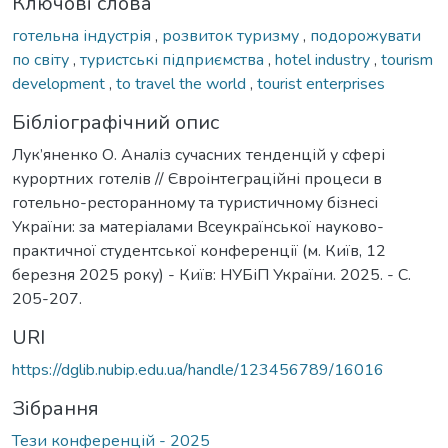
Ключові слова
готельна індустрія
,
розвиток туризму
,
подорожувати
по світу
,
туристські підприємства
,
hotel industry
,
tourism
development
,
to travel the world
,
tourist enterprises
Бібліографічний опис
Лук’яненко О. Аналіз сучасних тенденцій у сфері
курортних готелів // Євроінтеграційні процеси в
готельно-ресторанному та туристичному бізнесі
України: за матеріалами Всеукраїнської науково-
практичної студентської конференції (м. Київ, 12
березня 2025 року) - Київ: НУБіП України. 2025. - С.
205-207.
URI
https://dglib.nubip.edu.ua/handle/123456789/16016
Зібрання
Тези конференцій - 2025