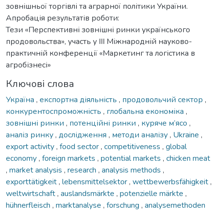
зовнішньої торгівлі та аграрної політики України.
Апробація результатів роботи:
Тези «Перспективні зовнішні ринки українського
продовольства», участь у ІІІ Міжнародній науково-
практичній конференції «Маркетинг та логістика в
агробізнесі»
Ключові слова
Україна
,
експортна діяльність
,
продовольчий сектор
,
конкурентоспроможність
,
глобальна економіка
,
зовнішні ринки
,
потенційні ринки
,
куряче м’ясо
,
аналіз ринку
,
дослідження
,
методи аналізу
,
Ukraine
,
export activity
,
food sector
,
competitiveness
,
global
economy
,
foreign markets
,
potential markets
,
chicken meat
,
market analysis
,
research
,
analysis methods
,
exporttätigkeit
,
lebensmittelsektor
,
wettbewerbsfähigkeit
,
weltwirtschaft
,
auslandsmärkte
,
potenzielle märkte
,
hühnerfleisch
,
marktanalyse
,
forschung
,
analysemethoden