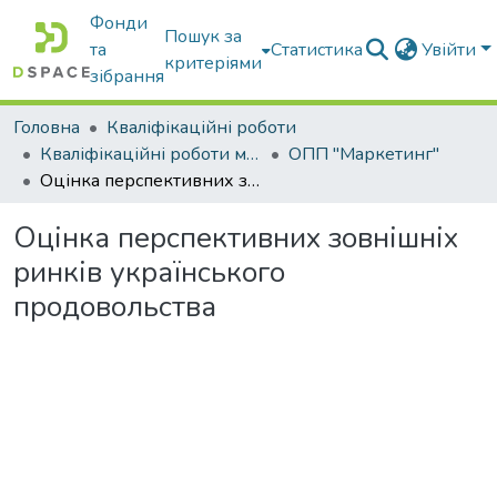
Фонди
Пошук за
та
Статистика
Увійти
критеріями
зібрання
Головна
Кваліфікаційні роботи
Кваліфікаційні роботи магістрів
ОПП "Маркетинг"
Оцінка перспективних зовнішніх ринків українського продовольства
Оцінка перспективних зовнішніх
ринків українського
продовольства