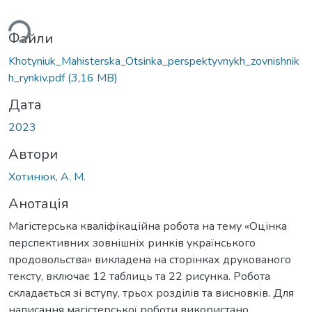
ться...
Файли
Khotyniuk_Mahisterska_Otsinka_perspektyvnykh_zovnishnik
h_rynkiv.pdf
(3,16 MB)
Дата
2023
Автори
Хотинюк, А. М.
Анотація
Магістерська кваліфікаційна робота на тему «Оцінка
перспективних зовнішніх ринків українського
продовольства» викладена на сторінках друкованого
тексту, включає 12 таблиць та 22 рисунка. Робота
складається зі вступу, трьох розділів та висновків. Для
написання магістерської роботи використано