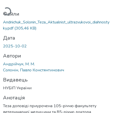
житься...
Файли
Andriichuk_Solonin_Teza_Aktualnist_ultrazvukovoi_diahnosty
ky.pdf
(305,46 KB)
Дата
2025-10-02
Автори
Андрійчук, М. М.
Солонін, Павло Констянтинович
Видавець
НУБІП України
Анотація
Теза доповіді приурочена 105-річчю факультету
ветеринарної медицини та 85-річчю доктора