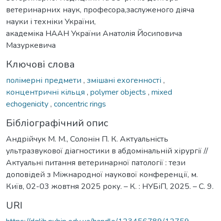
ветеринарних наук, професора,заслуженого діяча
науки і техніки України,
академіка НААН України Анатолія Йосиповича
Мазуркевича
Ключові слова
полімерні предмети
,
змішані ехогенності
,
концентричні кільця
,
polymer objects
,
mixed
echogenicity
,
concentric rings
Бібліографічний опис
Андрійчук М. М., Солонін П. К. Актуальність
ультразвукової діагностики в абдомінальній хірургії //
Актуальні питання ветеринарної патології : тези
доповідей з Міжнародної наукової конференції, м.
Київ, 02-03 жовтня 2025 року. – К. : НУБіП, 2025. – С. 9.
URI