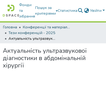
Фонди
Пошук за
та
Статистика
Увійти
критеріями
зібрання
Головна
Конференції та матеріали конференцій
Тези конференцій - 2025
Актуальність ультразвукової діагностики в абдомінальній хірургії
Актуальність ультразвукової
діагностики в абдомінальній
хірургії