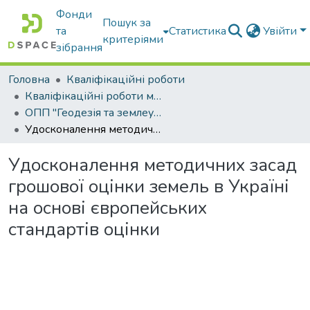
Фонди
Пошук за
та
Статистика
Увійти
критеріями
зібрання
Головна
Кваліфікаційні роботи
Кваліфікаційні роботи магістрів
ОПП "Геодезія та землеустрій"
Удосконалення методичних засад грошової оцінки земель в Україні на основі європейських стандартів оцінки
Удосконалення методичних засад
грошової оцінки земель в Україні
на основі європейських
стандартів оцінки