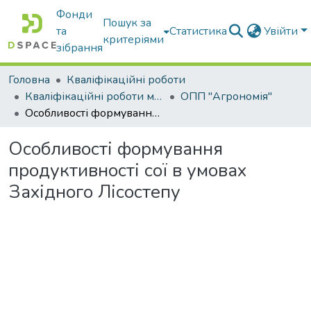
Фонди
Пошук за
та
Статистика
Увійти
критеріями
зібрання
Головна
Кваліфікаційні роботи
Кваліфікаційні роботи магістрів
ОПП "Агрономія"
Особливості формування продуктивності сої в умовах Західного Лісостепу
Особливості формування
продуктивності сої в умовах
Західного Лісостепу