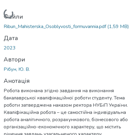
Вантажиться...
Файли
Ribun_Mahisterska_Osoblyvosti_formuvannia.pdf
(1,59 MB)
Дата
2023
Автори
Рібун, Ю. В.
Анотація
Робота виконана згідно завдання на виконання
бакалаврської кваліфікаційної роботи студенту. Тема
роботи затверджена наказом ректора НУБіП України.
Кваліфікаційна робота – це самостійна індивідуальна
робота аналітичного, розрахункового, бізнесового або
організаційно-економічного характеру, що містить
рішення завдань узагальненого характеру.