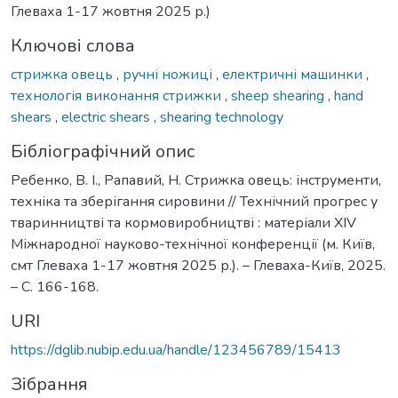
Глеваха 1-17 жовтня 2025 р.)
Ключові слова
стрижка овець
,
ручні ножиці
,
електричні машинки
,
технологія виконання стрижки
,
sheep shearing
,
hand
shears
,
electric shears
,
shearing technology
Бібліографічний опис
Ребенко, В. І., Рапавий, Н. Стрижка овець: інструменти,
техніка та зберігання сировини // Технічний прогрес у
тваринництві та кормовиробництві : матеріали XІV
Міжнародної науково-технічної конференції (м. Київ,
смт Глеваха 1-17 жовтня 2025 р.). – Глеваха-Київ, 2025.
– С. 166-168.
URI
https://dglib.nubip.edu.ua/handle/123456789/15413
Зібрання