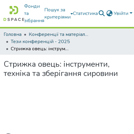
Фонди
Пошук за
та
Статистика
Увійти
критеріями
зібрання
Головна
Конференції та матеріали конференцій
Тези конференцій - 2025
Стрижка овець: інструменти, техніка та зберігання сировини
Стрижка овець: інструменти,
техніка та зберігання сировини
ться...