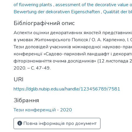
of flowering plants
,
assessment of the decorative value 
Bewertung der dekorativen Eigenschaften
,
Qualität der 
Бібліографічний опис
Аспекти оцінки декоративних якостей представників 
в умовах Житомирського Полісся / О. А. Карпенко, І. 
Тези доповідей учасників міжнародної науково-пра
конференції «Садово-парковий ландшафт і декора
фіторізноманіття очима дослідників» (12 листопада 20
2020. – С. 47-49.
URI
https://dglib.nubip.edu.ua/handle/123456789/7581
Зібрання
Тези конференцій - 2020
Повна інформація про документ