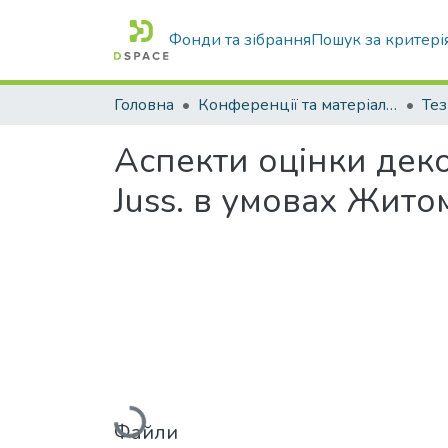
Фонди та зібрання
Пошук за критері
Головна
Конференції та матеріали конференцій
Тез
Аспекти оцінки дек
Juss. в умовах Жито
Вантажиться...
Файли