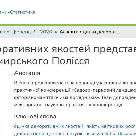
ями
Статистика
и конференцій - 2020
Аспекти оцінки декоративних якостей представників роду Petunia Juss. в умовах Житомирського Полісся
оративних якостей представ
мирського Полісся
Анотація
В статті представлена теза доповіді учасника міжна
практичної конференції «Садово-парковий ландшаф
фіторізноманіття очима дослідників». Тези доповіде
міжнародної науково-практичної конференції.
Ключові слова
оцінка декоративних якостей
,
якість квіткових рос
декоративної цінності петунії
,
assessment of decorati