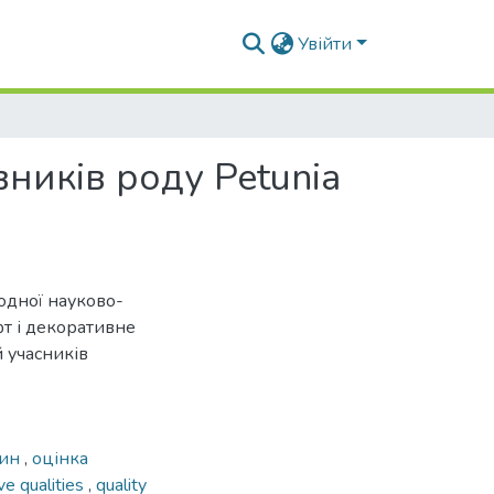
Увійти
ників роду Petunia
родної науково-
т і декоративне
й учасників
лин
,
оцінка
ve qualities
,
quality