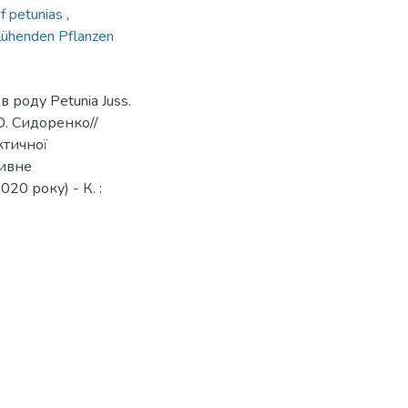
of petunias
,
blühenden Pflanzen
роду Petunia Juss.
О. Сидоренко//
ктичної
тивне
20 року) - К. :