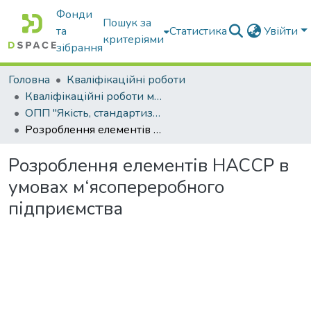
Фонди
Пошук за
та
Статистика
Увійти
критеріями
зібрання
Головна
Кваліфікаційні роботи
Кваліфікаційні роботи магістрів
ОПП "Якість, стандартизація та сертифікація"
Розроблення елементів НАССР в умовах м‘ясопереробного підприємства
Розроблення елементів НАССР в
умовах м‘ясопереробного
підприємства