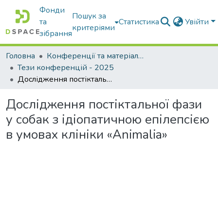
Фонди
Пошук за
та
Статистика
Увійти
критеріями
зібрання
Головна
Конференції та матеріали конференцій
Тези конференцій - 2025
Дослідження постіктальної фази у собак з ідіопатичною епілепсією в умовах клініки «Animalia»
Дослідження постіктальної фази
у собак з ідіопатичною епілепсією
в умовах клініки «Animalia»