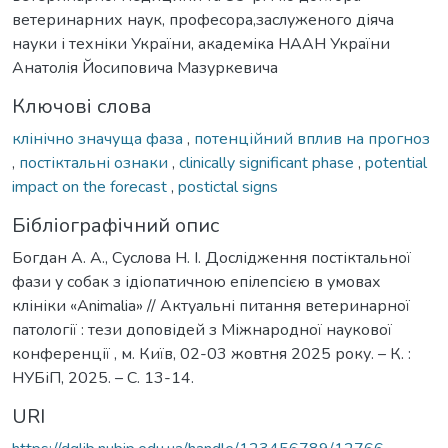
ветеринарних наук, професора,заслуженого діяча
науки і техніки України, академіка НААН України
Анатолія Йосиповича Мазуркевича
Ключові слова
клінічно значуща фаза
,
потенційний вплив на прогноз
,
постіктальні ознаки
,
clinically significant phase
,
potential
impact on the forecast
,
postictal signs
Бібліографічний опис
Богдан А. А., Суслова Н. І. Дослідження постіктальної
фази у собак з ідіопатичною епілепсією в умовах
клініки «Animalia» // Актуальні питання ветеринарної
патології : тези доповідей з Міжнародної наукової
конференції , м. Київ, 02-03 жовтня 2025 року. – К. :
НУБіП, 2025. – С. 13-14.
URI