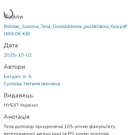
Вантажиться...
Файли
Bohdan_Suslova_Teza_Doslidzhennia_postiktalnoi_fazy.pdf
(466,06 KB)
Дата
2025-10-02
Автори
Богдан, А. А.
Суслова, Наталія Іванівна
Видавець
НУБІП України
Анотація
Теза доповіді приурочена 105-річчю факультету
ветеринарної медицини та 85-річчю доктора