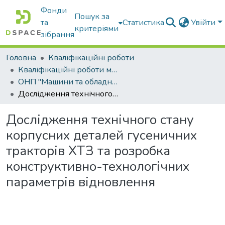
Фонди
Пошук за
та
Статистика
Увійти
критеріями
зібрання
Головна
Кваліфікаційні роботи
Кваліфікаційні роботи магістрів
ОНП "Машини та обладнання сільськогосподарського виробництва"
Дослідження технічного стану корпусних деталей гусеничних тракторів ХТЗ та розробка конструктивно-технологічних параметрів відновлення
Дослідження технічного стану
корпусних деталей гусеничних
тракторів ХТЗ та розробка
конструктивно-технологічних
параметрів відновлення