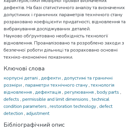
характеристики імовірної прояви визначених
дефектів. На базі статистичного аналізу та визначених
допустимих і граничних параметрів технічного стану
розраховано коефіцієнти придатності, відновлення та
вибракування досліджуваних деталей.
Науково обґрунтовано необхідність технології
відновлення. Проаналізовано та розроблено заходи з
безпечної роботи дільниці та розраховано основні
техніко-економічні показники.
Ключові слова
корпусні деталі
,
дефекти
,
допустимі та граничні
розміри
,
параметри технічного стану
,
технологія
відновлення
,
дефектація
,
регулювання
,
body parts
,
defects
,
permissible and limit dimensions
,
technical
condition parameters
,
restoration technology
,
defect
detection
,
adjustment
Бібліографічний опис