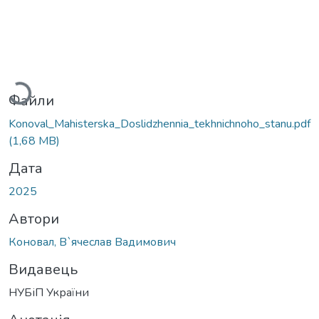
Вантажиться...
Файли
Konoval_Mahisterska_Doslidzhennia_tekhnichnoho_stanu.pdf
(1,68 MB)
Дата
2025
Автори
Коновал, В`ячеслав Вадимович
Видавець
НУБіП України