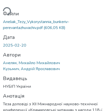
ься...
Файли
Aneliak_Tezy_Vykorystannia_bunkeriv-
perevantazhuvachiv.pdf
(606,05 KB)
Дата
2025-02-20
Автори
Анеляк, Михайло Михайлович
Кузьмич, Андрій Ярославович
Видавець
НУБІП України
Анотація
Теза доповіді з XII Міжнародної науково-технічної
конференції «Крамаровські читання» з нагоди 118-ї