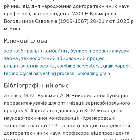
річниці від дня народження доктора технічних наук,
професора, віцепрезидента УАСГН Крамарова
Володимира Савовича (1906-1987) 20-21 лют. 2025 р.,
м. Київ.
Ключові слова
зернозбиральні комбайни
,
бункер-перевантажувач
зерна
,
технологічний збиральний процес
,
вивантаження зерна
,
combine harvesters
,
grain hopper
,
technological harvesting process
,
unloading grain
Бібліографічний опис
Анеляк, М. М., Кузьмич, А. Я. Використання бункерів-
перевантажувачів для оптимізації зернозбирального
процесу // Збірник тез доповідей XII Міжнародної
науково-технічної конференції «Крамаровські
читання» з нагоди 118-ї річниці від дня народження
доктора технічних наук, професора, віцепрезидента