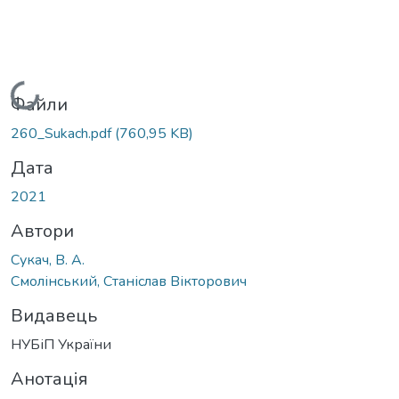
Вантажиться...
Файли
260_Sukach.pdf
(760,95 KB)
Дата
2021
Автори
Сукач, В. А.
Смолінський, Станіслав Вікторович
Видавець
НУБіП України
Анотація