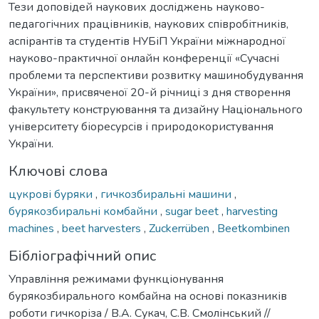
Тези доповідей наукових досліджень науково-
педагогічних працівників, наукових співробітників,
аспірантів та студентів НУБіП України міжнародної
науково-практичної онлайн конференції «Сучасні
проблеми та перспективи розвитку машинобудування
України», присвяченої 20-й річниці з дня створення
факультету конструювання та дизайну Національного
університету біоресурсів і природокористування
України.
Ключові слова
цукрові буряки
,
гичкозбиральні машини
,
бурякозбиральні комбайни
,
sugar beet
,
harvesting
machines
,
beet harvesters
,
Zuckerrüben
,
Beetkombinen
Бібліографічний опис
Управління режимами функціонування
бурякозбирального комбайна на основі показників
роботи гичкоріза / В.А. Сукач, С.В. Смолінський //