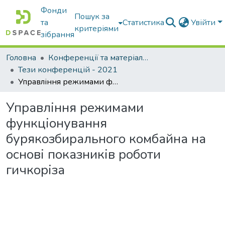
Фонди
Пошук за
та
Статистика
Увійти
критеріями
зібрання
Головна
Конференції та матеріали конференцій
Тези конференцій - 2021
Управління режимами функціонування бурякозбирального комбайна на основі показників роботи гичкоріза
Управління режимами
функціонування
бурякозбирального комбайна на
основі показників роботи
гичкоріза