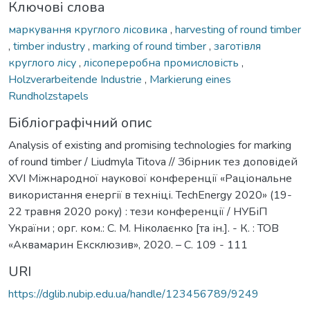
Ключові слова
маркування круглого лісовика
,
harvesting of round timber
,
timber industry
,
marking of round timber
,
заготівля
круглого лісу
,
лісопереробна промисловість
,
Holzverarbeitende Industrie
,
Markierung eines
Rundholzstapels
Бібліографічний опис
Analysis of existing and promising technologies for marking
of round timber / Liudmyla Titova // Збірник тез доповідей
XVІ Міжнародної наукової конференції «Раціональне
використання енергії в техніці. TechEnergy 2020» (19-
22 травня 2020 року) : тези конференції / НУБіП
України ; орг. ком.: С. М. Ніколаєнко [та ін.]. - К. : ТОВ
«Аквамарин Ексклюзив», 2020. – С. 109 - 111
URI
https://dglib.nubip.edu.ua/handle/123456789/9249