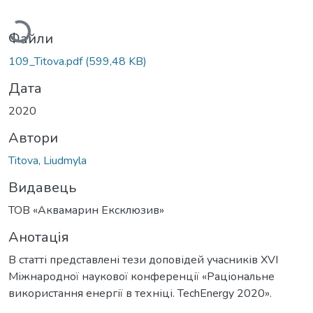
ажиться...
Файли
109_Titova.pdf
(599,48 KB)
Дата
2020
Автори
Titova, Liudmyla
Видавець
ТОВ «Аквамарин Ексклюзив»
Анотація
В статті представлені тези доповідей учасників XVІ
Міжнародної наукової конференції «Раціональне
використання енергії в техніці. TechEnergy 2020».