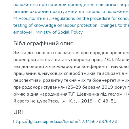
положення про порядок проведення навчання і пере
питань охорони праці
,
зміни до типового положен
Мінсоцполітики
,
Regulations on the procedure for condu
testing of knowledge on labour protection
,
changes to th
employer
,
Ministry of Social Policy
Бібліографічний опис
Зміни до типового положення про порядок проведен
перевірки знань з питань охорони праці / Є. І. Марч
тез доповідей xiх міжнародної конференції науково
працівників, наукових співробітників та аспірантів 
перспективи розвитку технічних та біоенергетични
природокористування» (25–29 березня 2019 року) 
річчю з дня народження Т.Г. Шевченка під гаслом «І
й свого не цурайтесь…» - K. : , - 2019. - С. 49-51.
URI
https://dglib.nubip.edu.ua/handle/123456789/6428