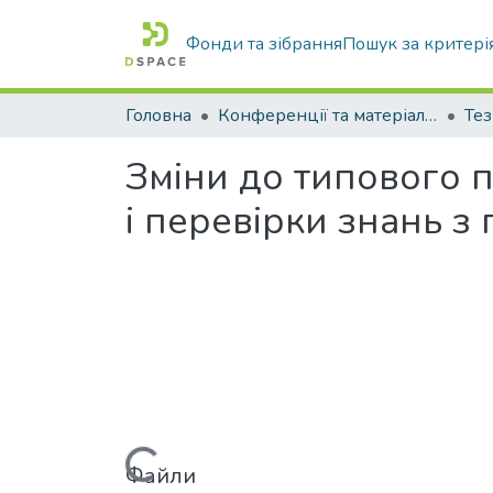
Фонди та зібрання
Пошук за критері
Головна
Конференції та матеріали конференцій
Тез
Зміни до типового
і перевірки знань з
Файли