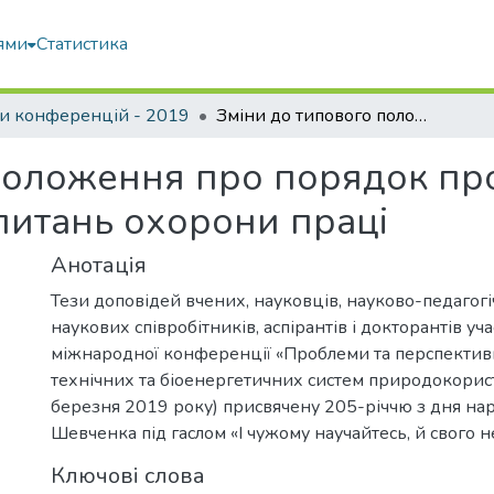
ями
Статистика
и конференцій - 2019
Зміни до типового положення про порядок проведення навчання і перевірки знань з питань охорони праці
 положення про порядок пр
 питань охорони праці
Анотація
Тези доповідей вчених, науковців, науково-педагогі
наукових співробітників, аспірантів і докторантів уч
міжнародної конференції «Проблеми та перспектив
технічних та біоенергетичних систем природокорис
березня 2019 року) присвячену 205-річчю з дня на
Шевченка під гаслом «І чужому научайтесь, й свого не
Ключові слова