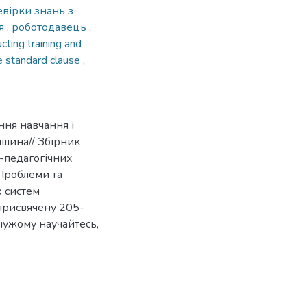
вірки знань з
ня
,
роботодавець
,
cting training and
e standard clause
,
ня навчання і
ишина// Збірник
-педагогічних
«Проблеми та
х систем
присвячену 205-
 чужому научайтесь,