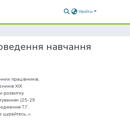
Увійти
оведення навчання
чних працівників,
асників XIX
и розвитку
тування» (25-29
родження Т.Г.
 цурайтесь...».