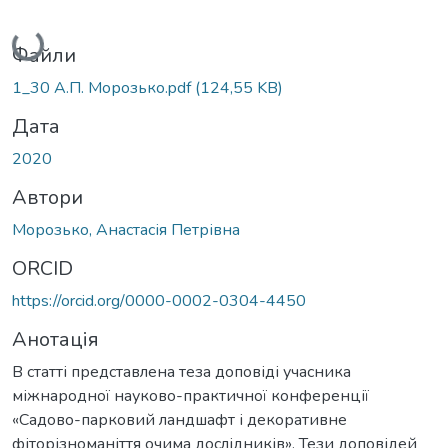
Вантажиться...
Файли
1_30 А.П. Морозько.pdf
(124,55 KB)
Дата
2020
Автори
Морозько, Анастасія Петрівна
ORCID
https://orcid.org/0000-0002-0304-4450
Анотація
В статті представлена теза доповіді учасника
міжнародної науково-практичної конференції
«Садово-парковий ландшафт і декоративне
фіторізноманіття очима дослідників». Тези доповідей