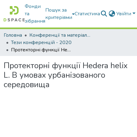
Фонди
Пошук за
та
Статистика
Увійти
критеріями
зібрання
Головна
Конференції та матеріали конференцій
Тези конференцій - 2020
Протекторні функції Hedera helix L. В умовах урбанізованого середовища
Протекторні функції Hedera helix
L. В умовах урбанізованого
середовища