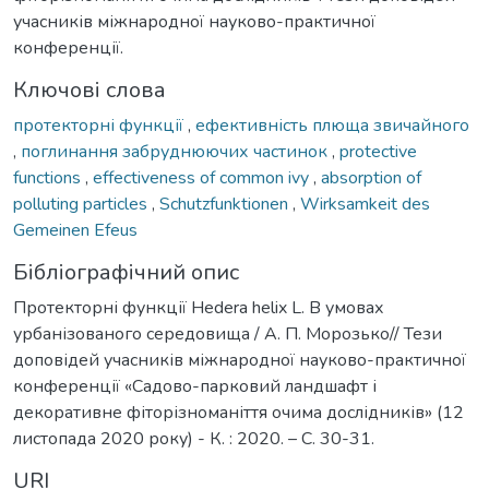
учасників міжнародної науково-практичної
конференції.
Ключові слова
протекторні функції
,
ефективність плюща звичайного
,
поглинання забруднюючих частинок
,
protective
functions
,
effectiveness of common ivy
,
absorption of
polluting particles
,
Schutzfunktionen
,
Wirksamkeit des
Gemeinen Efeus
Бібліографічний опис
Протекторні функції Hedera helix L. В умовах
урбанізованого середовища / А. П. Морозько// Тези
доповідей учасників міжнародної науково-практичної
конференції «Садово-парковий ландшафт і
декоративне фіторізноманіття очима дослідників» (12
листопада 2020 року) - К. : 2020. – С. 30-31.
URI