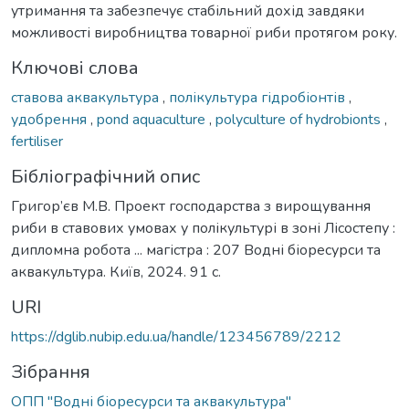
утримання та забезпечує стабільний дохід завдяки
можливості виробництва товарної риби протягом року.
Ключові слова
ставова аквакультура
,
полікультура гідробіонтів
,
удобрення
,
pond aquaculture
,
polyculture of hydrobionts
,
fertiliser
Бібліографічний опис
Григор’єв М.В. Проект господарства з вирощування
риби в ставових умовах у полікультурі в зоні Лісостепу :
дипломна робота ... магістра : 207 Водні біоресурси та
аквакультура. Київ, 2024. 91 с.
URI
https://dglib.nubip.edu.ua/handle/123456789/2212
Зібрання
ОПП "Водні біоресурси та аквакультура"