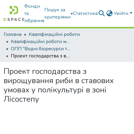
Фонди
Пошук за
та
Статистика
Увійти
критеріями
зібрання
Головна
Кваліфікаційні роботи
Кваліфікаційні роботи магістрів
ОПП "Водні біоресурси та аквакультура"
Проект господарства з вирощування риби в ставових умовах у полікультурі в зоні Лісостепу
Проект господарства з
вирощування риби в ставових
умовах у полікультурі в зоні
Лісостепу