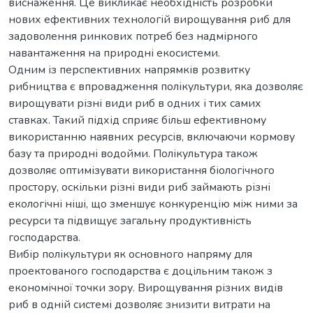
виснаження. Це викликає необхідність розробки
нових ефективних технологій вирощування риб для
задоволення ринкових потреб без надмірного
навантаження на природні екосистеми.
Одним із перспективних напрямків розвитку
рибництва є впровадження полікультури, яка дозволяє
вирощувати різні види риб в одних і тих самих
ставках. Такий підхід сприяє більш ефективному
використанню наявних ресурсів, включаючи кормову
базу та природні водойми. Полікультура також
дозволяє оптимізувати використання біологічного
простору, оскільки різні види риб займають різні
екологічні ніші, що зменшує конкуренцію між ними за
ресурси та підвищує загальну продуктивність
господарства.
Вибір полікультури як основного напряму для
проектованого господарства є доцільним також з
економічної точки зору. Вирощування різних видів
риб в одній системі дозволяє знизити витрати на