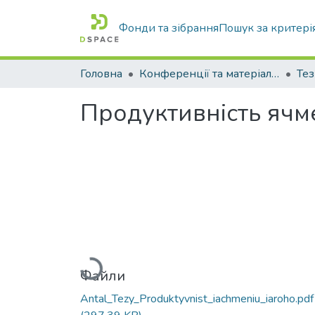
Фонди та зібрання
Пошук за критері
Головна
Конференції та матеріали конференцій
Тез
Продуктивність ячм
Вантажиться...
Файли
Antal_Tezy_Produktyvnist_iachmeniu_iaroho.pdf