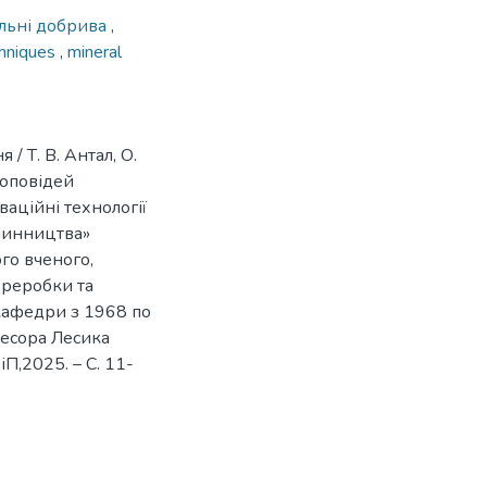
льні добрива
,
chniques
,
mineral
 Т. В. Антал, О.
 доповідей
аційні технології
слинництва»
го вченого,
ереробки та
 кафедри з 1968 по
фесора Лесика
П,2025. – С. 11-