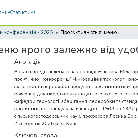
ями
Статистика
и конференцій - 2025
Продуктивність ячменю ярого залежно від удобрення
еню ярого залежно від уд
Анотація
В статті представлена теза доповіді учасника Міжна
практичної конференції «Інноваційні технології ви
логістики та переробки продукції рослинництва» пр
річчю від дня народження видатного вченого, осн
кафедри технології зберігання, переробки та станда
рослинництва, завідувача кафедри з 1968 по 1987 р
сільськогосподарських наук, професора Лесика Бор
2-3 червня 2025 р. м. Київ.
Ключові слова