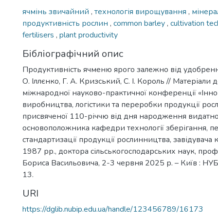
ячмінь звичайний
,
технологія вирощування
,
мінера
продуктивність рослин
,
common barley
,
cultivation te
fertilisers
,
plant productivity
Бібліографічний опис
Продуктивність ячменю ярого залежно від удобрення /
О. Іллєнко, Г. А. Кризський, С. І. Король // Матеріали
міжнародної науково-практичної конференції «Іннов
виробництва, логістики та переробки продукції ро
присвяченої 110-річчю від дня народження видатно
основоположника кафедри технології зберігання, п
стандартизації продукції рослинництва, завідувача
1987 рр., доктора сільськогосподарських наук, про
Бориса Васильовича, 2-3 червня 2025 р. – Київ : НУБі
13.
URI
https://dglib.nubip.edu.ua/handle/123456789/16173