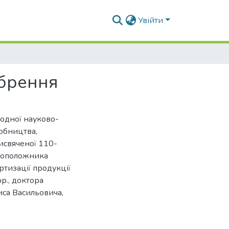
Увійти
обрення
родної науково-
робництва,
исвяченої 110-
овоположника
ртизації продукції
р., доктора
иса Васильовича,