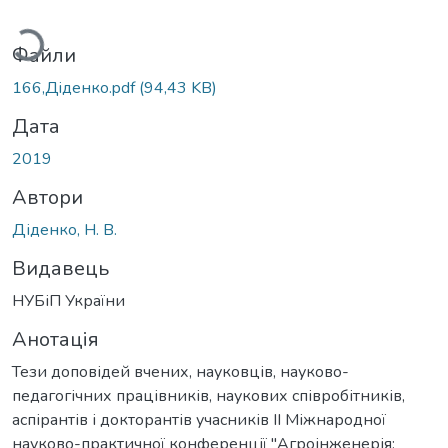
ажиться...
Файли
166,Дiденко.pdf
(94,43 KB)
Дата
2019
Автори
Діденко, Н. В.
Видавець
НУБіП України
Анотація
Тези доповідей вчених, науковців, науково-
педагогічних працівників, наукових співробітників,
аспірантів і докторантів учасників ІІ Міжнародної
науково-практичної конференції "Агроінженерія: