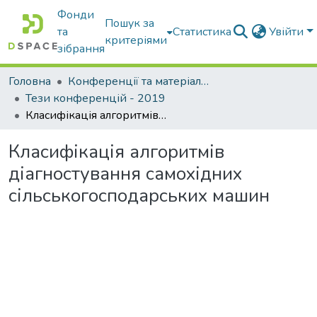
Фонди
Пошук за
та
Статистика
Увійти
критеріями
зібрання
Головна
Конференції та матеріали конференцій
Тези конференцій - 2019
Класифікація алгоритмів діагностування самохідних сільськогосподарських машин
Класифікація алгоритмів
діагностування самохідних
сільськогосподарських машин