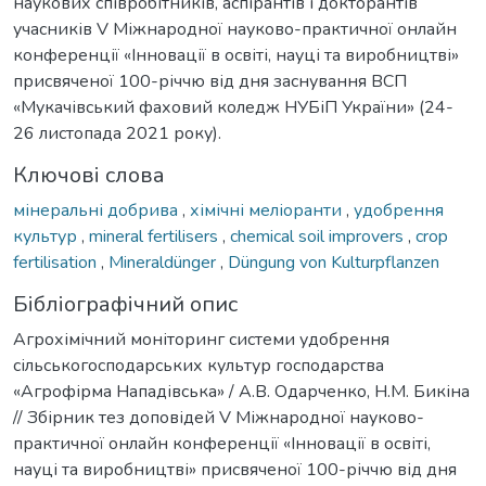
наукових співробітників, аспірантів і докторантів
учасників V Міжнародної науково-практичної онлайн
конференції «Інновації в освіті, науці та виробництві»
присвяченої 100-річчю від дня заснування ВСП
«Мукачівський фаховий коледж НУБіП України» (24-
26 листопада 2021 року).
Ключові слова
мінеральні добрива
,
хімічні меліоранти
,
удобрення
культур
,
mineral fertilisers
,
chemical soil improvers
,
crop
fertilisation
,
Mineraldünger
,
Düngung von Kulturpflanzen
Бібліографічний опис
Агрохімічний моніторинг системи удобрення
сільськогосподарських культур господарства
«Агрофірма Нападівська» / А.В. Одарченко, Н.М. Бикіна
// Збірник тез доповідей V Міжнародної науково-
практичної онлайн конференції «Інновації в освіті,
науці та виробництві» присвяченої 100-річчю від дня