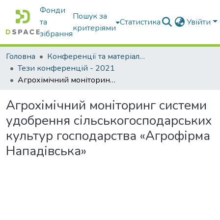
Фонди
Пошук за
та
Статистика
Увійти
критеріями
зібрання
Головна
Конференції та матеріали конференцій
Тези конференцій - 2021
Агрохімічний моніторинг системи удобрення сільськогосподарських культур господарства «Агрофірма Нападівська»
Агрохімічний моніторинг системи
удобрення сільськогосподарських
культур господарства «Агрофірма
Нападівська»