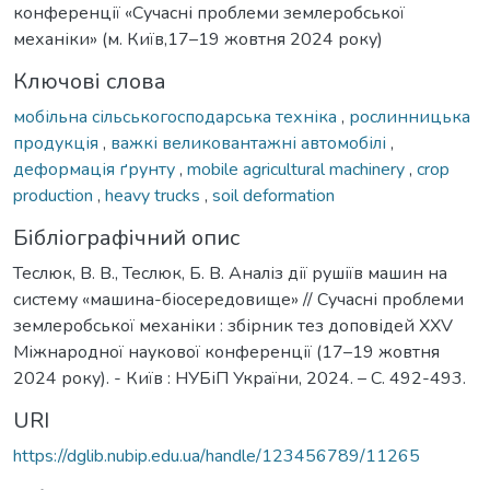
конференції «Сучасні проблеми землеробської
механіки» (м. Київ,17–19 жовтня 2024 року)
Ключові слова
мобільна сільськогосподарська техніка
,
рослинницька
продукція
,
важкі великовантажні автомобілі
,
деформація ґрунту
,
mobile agricultural machinery
,
crop
production
,
heavy trucks
,
soil deformation
Бібліографічний опис
Теслюк, В. В., Теслюк, Б. В. Аналіз дії рушіїв машин на
систему «машина-біосередовище» // Сучасні проблеми
землеробської механіки : збірник тез доповідей XХV
Міжнародної наукової конференції (17–19 жовтня
2024 року). - Київ : НУБіП України, 2024. – С. 492-493.
URI
https://dglib.nubip.edu.ua/handle/123456789/11265