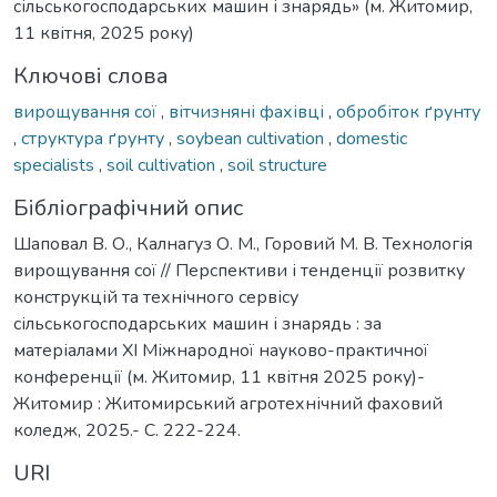
сільськогосподарських машин і знарядь» (м. Житомир,
11 квітня, 2025 року)
Ключові слова
вирощування сої
,
вітчизняні фахівці
,
обробіток ґрунту
,
структура ґрунту
,
soybean cultivation
,
domestic
specialists
,
soil cultivation
,
soil structure
Бібліографічний опис
Шаповал В. О., Калнагуз О. М., Горовий М. В. Технологія
вирощування сої // Перспективи і тенденції розвитку
конструкцій та технічного сервісу
сільськогосподарських машин і знарядь : за
матеріалами XI Міжнародної науково-практичної
конференції (м. Житомир, 11 квітня 2025 року)-
Житомир : Житомирський агротехнічний фаховий
коледж, 2025.- С. 222-224.
URI