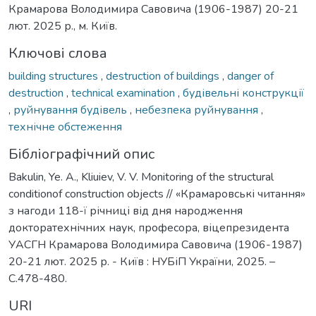
Крамарова Володимира Савовича (1906-1987) 20-21
лют. 2025 р., м. Київ.
Ключові слова
building structures
,
destruction of buildings
,
danger of
destruction
,
technical examination
,
будівельні конструкції
,
руйнування будівель
,
небезпека руйнування
,
технічне обстеження
Бібліографічний опис
Bakulin, Ye. A., Kliuiev, V. V. Monitoring of the structural
conditionof construction objects // «Крамаровські читання»
з нагоди 118-ї річниці від дня народження
докторатехнічних наук, професора, віцепрезидента
УАСГН Крамарова Володимира Савовича (1906-1987)
20-21 лют. 2025 р. - Київ : НУБіП України, 2025. –
С.478-480.
URI