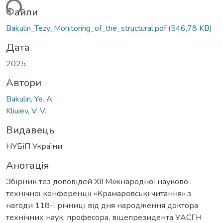
ться...
Файли
Bakulin_Tezy_Monitoring_of_the_structural.pdf
(546,78 KB)
Дата
2025
Автори
Bakulin, Ye. A.
Kliuiev, V. V.
Видавець
НУБіП України
Анотація
Збірник тез доповідей ХІІ Міжнародної науково-
технічної конференції «Крамаровські читання» з
нагоди 118-ї річниці від дня народження доктора
технічних наук, професора, віцепрезидента УАСГН