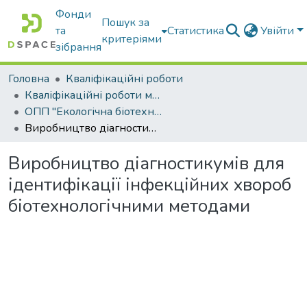
Фонди
Пошук за
та
Статистика
Увійти
критеріями
зібрання
Головна
Кваліфікаційні роботи
Кваліфікаційні роботи магістрів
ОПП "Екологічна біотехнологія та біоенергетика"
Виробництво діагностикумів для ідентифікації інфекційних хвороб біотехнологічними методами
Виробництво діагностикумів для
ідентифікації інфекційних хвороб
біотехнологічними методами