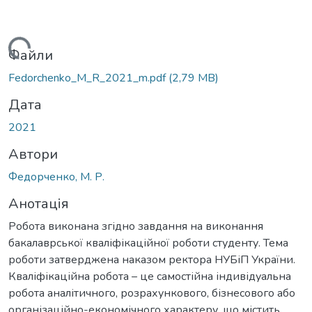
ажиться...
Файли
Fedorchenko_M_R_2021_m.pdf
(2,79 MB)
Дата
2021
Автори
Федорченко, М. Р.
Анотація
Робота виконана згідно завдання на виконання
бакалаврської кваліфікаційної роботи студенту. Тема
роботи затверджена наказом ректора НУБіП України.
Кваліфікаційна робота – це самостійна індивідуальна
робота аналітичного, розрахункового, бізнесового або
організаційно-економічного характеру, що містить