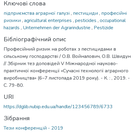
Ключові слова
підприємства аграрної галузі
,
пестициди
,
професійні
ризики
,
agricultural enterprises
,
pesticides
,
occupational
hazards
,
Unternehmen der Agrarindustrie
,
Pestizide
Бібліографічний опис
Професійний ризик на роботах з пестицидами в
сільському господарстві / О.В. Войналович, О.В. Швидун
// Збірник тез доповідей V Міжнародної науково-
практичної конференції «Сучасні технології аграрного
виробництва» (6–7 листопада 2019 року). - К. : , 2019. -
С. 79-80.
URI
https://dglib.nubip.edu.ua/handle/123456789/6733
Зібрання
Тези конференцій - 2019