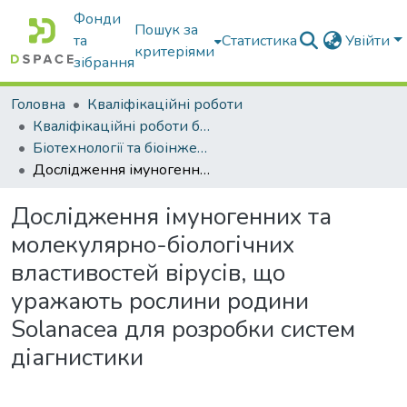
Фонди
Пошук за
та
Статистика
Увійти
критеріями
зібрання
Головна
Кваліфікаційні роботи
Кваліфікаційні роботи бакалаврів
Біотехнології та біоінженерія
Дослідження імуногенних та молекулярно-біологічних властивостей вірусів, що уражають рослини родини Solanacea для розробки систем діагнистики
Дослідження імуногенних та
молекулярно-біологічних
властивостей вірусів, що
уражають рослини родини
Solanacea для розробки систем
діагнистики