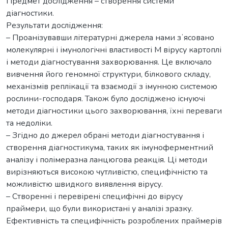
Предмет дослідження – створення системи
діагностики.
Результати дослідження:
– Проанізувавши літературні джерела нами зʼясовано
молекулярні і імунологічні властивості М вірусу картоплі
і методи діагностування захворювання. Це включало
вивчення його геномної структури, білкового складу,
механізмів реплікації та взаємодії з імунною системою
рослини-господаря. Також було досліджено існуючі
методи діагностики цього захворювання, їхні переваги
та недоліки.
– Згідно до джерел обрані методи діагностування і
створення діагностикума, таких як імуноферментний
аналізу і полімеразна ланцюгова реакція. Ці методи
вирізняються високою чутливістю, специфічністю та
можливістю швидкого виявлення вірусу.
– Створенні і перевірені специфічні до вірусу
праймери, що були використані у аналізі зразку.
Ефективність та специфічність розроблених праймерів