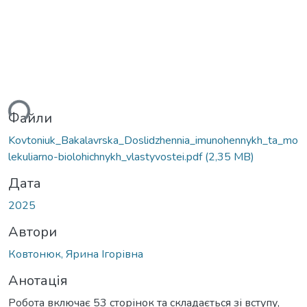
ься...
Файли
Kovtoniuk_Bakalavrska_Doslidzhennia_imunohennykh_ta_mo
lekuliarno-biolohichnykh_vlastyvostei.pdf
(2,35 MB)
Дата
2025
Автори
Ковтонюк, Ярина Ігорівна
Анотація
Робота включає 53 сторінок та складається зі вступу,