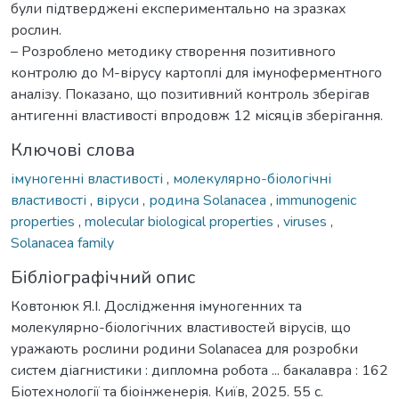
були підтверджені експериментально на зразках
рослин.
– Розроблено методику створення позитивного
контролю до М-вірусу картоплі для імуноферментного
аналізу. Показано, що позитивний контроль зберігав
антигенні властивості впродовж 12 місяців зберігання.
Ключові слова
імуногенні властивості
,
молекулярно-біологічні
властивості
,
віруси
,
родина Solanacea
,
immunogenic
properties
,
molecular biological properties
,
viruses
,
Solanacea family
Бібліографічний опис
Ковтонюк Я.І. Дослідження імуногенних та
молекулярно-біологічних властивостей вірусів, що
уражають рослини родини Solanacea для розробки
систем діагнистики : дипломна робота ... бакалавра : 162
Біотехнології та біоінженерія. Київ, 2025. 55 с.