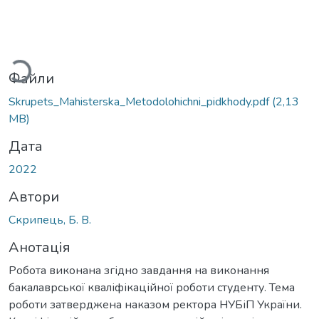
житься...
Файли
Skrupets_Мahisterska_Metodolohichni_pidkhody.pdf
(2,13
MB)
Дата
2022
Автори
Скрипець, Б. В.
Анотація
Робота виконана згідно завдання на виконання
бакалаврської кваліфікаційної роботи студенту. Тема
роботи затверджена наказом ректора НУБіП України.