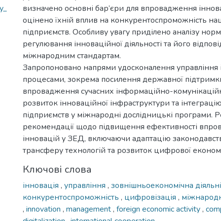
y_
визначено основні бар’єри для впровадження іннова
оцінено їхній вплив на конкурентоспроможність на
підприємств. Особливу увагу приділено аналізу нор
регулювання інноваційної діяльності та його відпові
міжнародним стандартам.
Запропоновано напрями удосконалення управління
процесами, зокрема посилення державної підтримки
впровадження сучасних інформаційно-комунікаційн
розвиток інноваційної інфраструктури та інтеграці
підприємств у міжнародні дослідницькі програми. 
рекомендації щодо підвищення ефективності впр
інновацій у ЗЕД, включаючи адаптацію законодавст
трансферу технологій та розвиток цифрової економ
Ключові слова
інновація
,
управління
,
зовнішньоекономічна діяльн
конкурентоспроможність
,
цифровізація
,
міжнародн
,
innovation
,
management
,
foreign economic activity
,
com