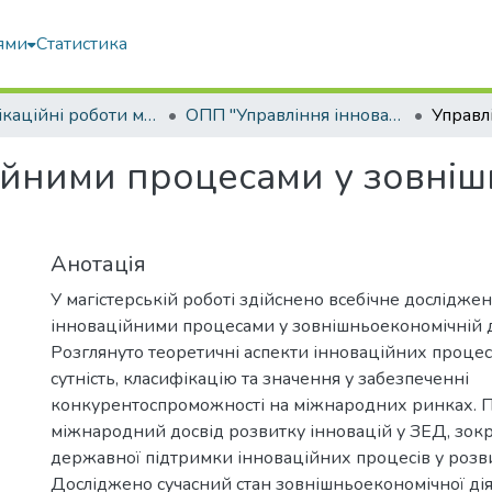
ями
Статистика
Кваліфікаційні роботи магістрів
ОПП "Управління інноваційною та консалтинговою діяльністю"
ійними процесами у зовніш
Анотація
У магістерській роботі здійснено всебічне дослідже
інноваційними процесами у зовнішньоекономічній ді
Розглянуто теоретичні аспекти інноваційних процесі
сутність, класифікацію та значення у забезпеченні
конкурентоспроможності на міжнародних ринках. 
міжнародний досвід розвитку інновацій у ЗЕД, зок
державної підтримки інноваційних процесів у розв
Досліджено сучасний стан зовнішньоекономічної дія