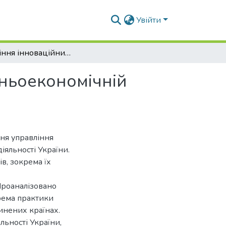
Увійти
Управління інноваційними процесами у зовнішньоекономічній діяльності України
ньоекономічній
ння управління
яльності України.
в, зокрема їх
Проаналізовано
рема практики
инених країнах.
льності України,