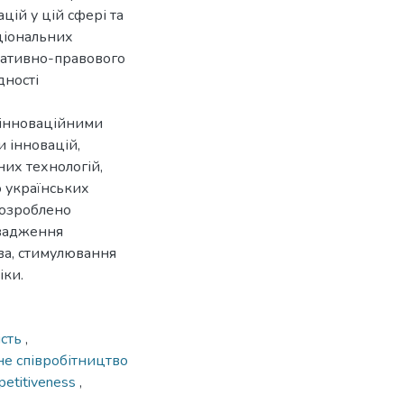
цій у цій сфері та
ціональних
мативно-правового
дності
 інноваційними
 інновацій,
их технологій,
ю українських
Розроблено
овадження
ва, стимулювання
іки.
ість
,
е співробітництво
petitiveness
,