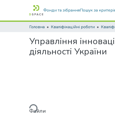
Фонди та зібрання
Пошук за критері
Головна
Кваліфікаційні роботи
Управління інновац
діяльності України
Вантажиться...
Файли