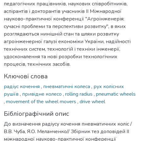
педагогічних працівників, наукових співробітників,
аспірантів і докторантів учасників ІІ Міжнародної
науково-практичної конференції "Агроінженерія:
сучасні проблеми та перспективи розвитку", в яких
розглядаються нинішній стан та шляхи розвитку
агроінженерної галузі економіки України, надійності
технічних систем, технологій і техніки інженерії,
удосконалення та нові розробки технологічних
процесів, технічних засобів.
Ключові слова
радіус кочення
,
пневматичні колеса
,
рух колісних
рушіїв
,
привідне колесо
,
rolling radius
,
pneumatic wheels
,
movement of the wheel movers
,
drive wheel
Бібліографічний опис
До визначення радіусу кочення пневматичних коліс /
В.В. Чуба, Я.О. Меланченко// Збірник тез доповідей ІІ
міжнародної науково-практичної конференції