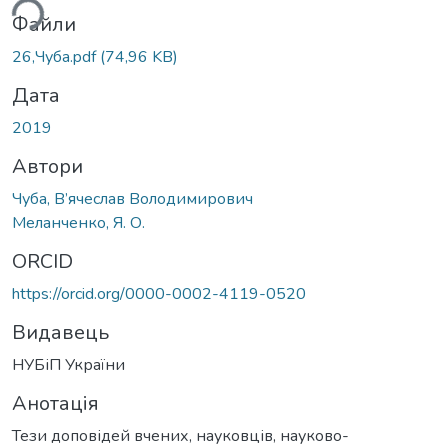
ься...
Файли
26,Чуба.pdf
(74,96 KB)
Дата
2019
Автори
Чуба, В’ячеслав Володимирович
Меланченко, Я. О.
ORCID
https://orcid.org/0000-0002-4119-0520
Видавець
НУБіП України
Анотація
Тези доповідей вчених, науковців, науково-