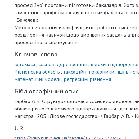
професійної програми підготовки бакалаврів, його з
самостійної професійної діяльності як фахівця освіт
«Бакалавр».
Метою виконання кваліфікаційної роботи є системат
розширення навичок щодо вирішення завдань відп
професійного спрямування.
Ключові слова
фітомаса
,
соснові деревостани
,
відомча підпорядко
Рівненська область
,
таксаційні показники
,
щільніс
математичні моделі
,
регресійні рівняння
Бібліографічний опис
Гарбар А.В. Структура фітомаси соснових деревостан
області різного відомчого підпорядкування : дипломна
магістра : 205 «Лісове господарство» / Гарбар А.В. - Ки
URI
https://dglib.nubip.edu.ua/handle/123456789/4602