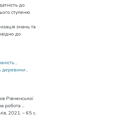
датність до
нього ступеню
изація знань та
овідно до
ваність
,
ть деревини
,
ів Рівненської
 робота ...
їв, 2021. – 65 с.