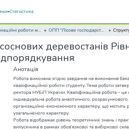
ями
Статистика
Кваліфікаційні роботи магістрів
ОПП "Лісове господарство"
соснових деревостанів Рівн
підпорядкування
Анотація
Робота виконана згідно завдання на виконання бак
кваліфікаційної роботи студенту. Тема роботи затв
ректора НУБіП України. Кваліфікаційна робота – це 
індивідуальна робота аналітичного, розрахункового,
організаційно-економічного характеру, що містить 
узагальненого характеру.
Робота відображає рівень теоретичних знань і пра
випускника в рамках обов’язкової та вибіркової скл