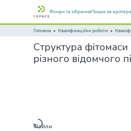
Фонди та зібрання
Пошук за критері
Головна
Кваліфікаційні роботи
Структура фітомаси 
різного відомчого 
Вантажиться...
Файли