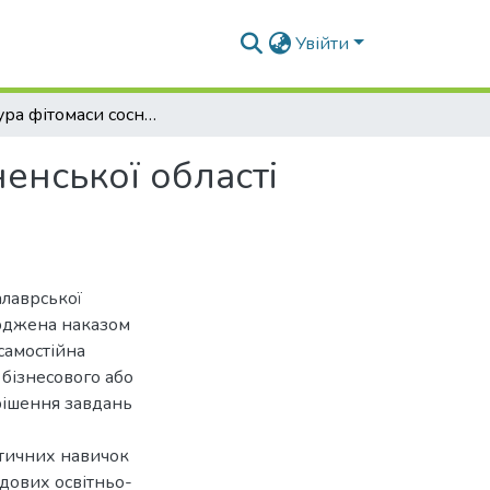
Увійти
Структура фітомаси соснових деревостанів Рівненської області різного відомчого підпорядкування
енської області
алаврської
ерджена наказом
самостійна
 бізнесового або
рішення завдань
ктичних навичок
адових освітньо-