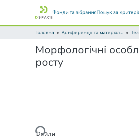
Фонди та зібрання
Пошук за критері
Головна
Конференції та матеріали конференцій
Тез
Морфологічні особл
росту
Вантажиться...
Файли