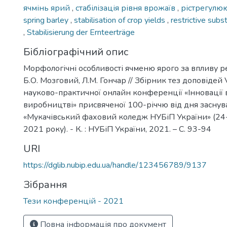
ячмінь ярий
,
стабілізація рівня врожаїв
,
рістрегулю
spring barley
,
stabilisation of crop yields
,
restrictive sub
,
Stabilisierung der Ernteerträge
Бібліографічний опис
Морфологічні особливості ячменю ярого за впливу ре
Б.О. Мозговий, Л.М. Гончар // Збірник тез доповіде
науково-практичної онлайн конференції «Інновації в 
виробництві» присвяченої 100-річчю від дня засну
«Мукачівський фаховий коледж НУБіП України» (24
2021 року). - К. : НУБіП України, 2021. – С. 93-94
URI
https://dglib.nubip.edu.ua/handle/123456789/9137
Зібрання
Тези конференцій - 2021
Повна інформація про документ