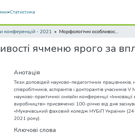
ями
Статистика
и конференцій - 2021
Морфологічні особливості ячменю ярого за впливу регуляторів росту
ивості ячменю ярого за вп
Анотація
Тези доповідей науково-педагогічних працівників, 
співробітників, аспірантів і докторантів учасників V
науково-практичної онлайн конференції «Інновації в 
виробництві» присвяченої 100-річчю від дня засну
«Мукачівський фаховий коледж НУБіП України» (24
2021 року).
Ключові слова