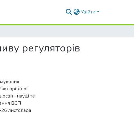
Увійти
ливу регуляторів
наукових
 Міжнародної
освіті, науці та
вання ВСП
-26 листопада