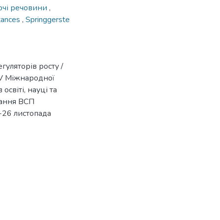
ючі речовини
,
stances
,
Springgerste
гуляторів росту /
й V Міжнародної
освіті, науці та
вання ВСП
-26 листопада