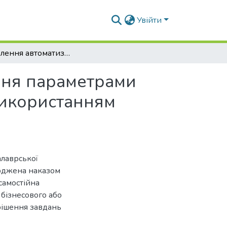
Увійти
Розроблення автоматизованої системи керування параметрами процесів на хлібопекарському виробництві із використанням комплексу технічних засобів ОВЕН
ння параметрами
використанням
алаврської
ерджена наказом
самостійна
 бізнесового або
рішення завдань