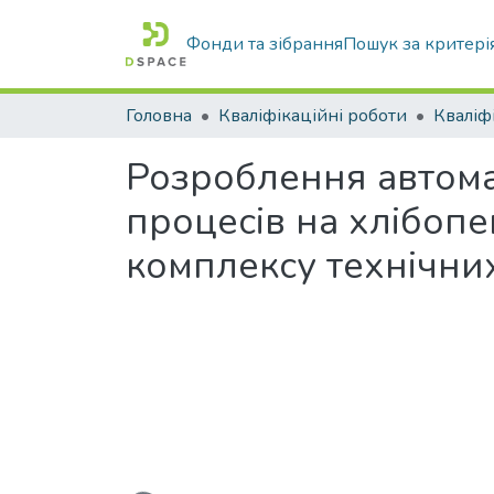
Фонди та зібрання
Пошук за критері
Головна
Кваліфікаційні роботи
Розроблення автома
процесів на хлібоп
комплексу технічни
Вантажиться...