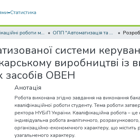
ями
Статистика
Кваліфікаційні роботи магістрів
ОПП "Автоматизація та комп’ютерно-інтегровані технології"
тизованої системи керува
екарському виробництві із 
х засобів ОВЕН
Анотація
Робота виконана згідно завдання на виконання бак
кваліфікаційної роботи студенту. Тема роботи затв
ректора НУБіП України. Кваліфікаційна робота – це 
індивідуальна робота аналітичного, розрахункового,
організаційно-економічного характеру, що містить 
узагальненого характеру.