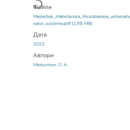
Файли
Melnichuk_Мahisterska_Rozroblennia_avtomat
vanoi_systemy.pdf
(1,98 MB)
Дата
2022
Автори
Мельнічук, О. А.