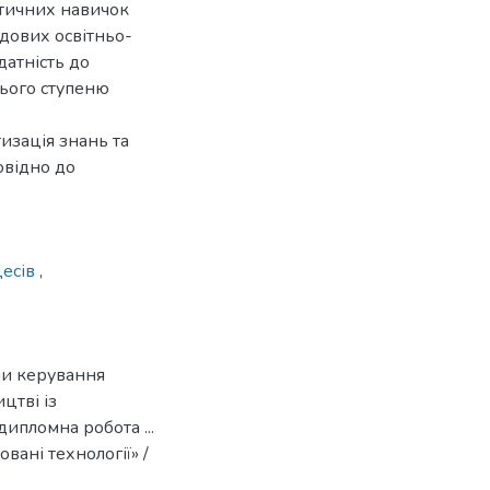
ктичних навичок
адових освітньо-
датність до
нього ступеню
изація знань та
овідно до
цесів
,
ми керування
цтві із
ипломна робота ...
вані технології» /