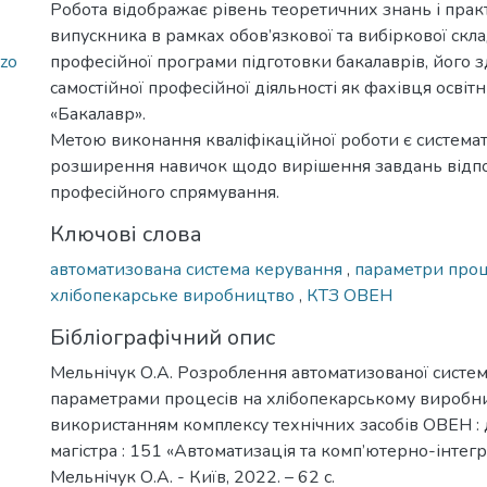
Робота відображає рівень теоретичних знань і пра
випускника в рамках обов’язкової та вибіркової скл
yzo
професійної програми підготовки бакалаврів, його з
самостійної професійної діяльності як фахівця освіт
«Бакалавр».
Метою виконання кваліфікаційної роботи є системат
розширення навичок щодо вирішення завдань відп
професійного спрямування.
Ключові слова
автоматизована система керування
,
параметри про
хлібопекарське виробництво
,
КТЗ ОВЕН
Бібліографічний опис
Мельнічук О.А. Розроблення автоматизованої систе
параметрами процесів на хлібопекарському виробни
використанням комплексу технічних засобів ОВЕН : д
магістра : 151 «Автоматизація та комп’ютерно-інтегро
Мельнічук О.А. - Київ, 2022. – 62 с.